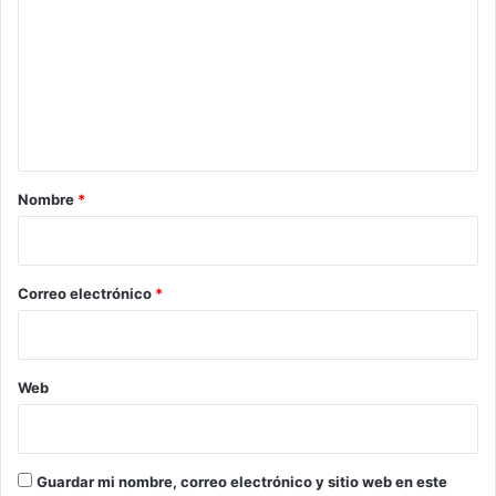
m
e
n
t
a
r
Nombre
*
i
o
*
Correo electrónico
*
Web
Guardar mi nombre, correo electrónico y sitio web en este