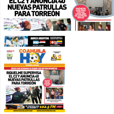
a
i
l