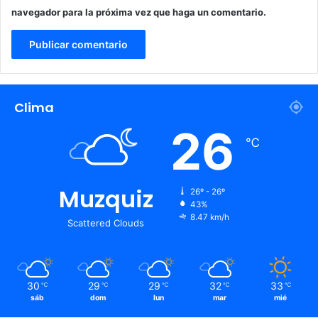
navegador para la próxima vez que haga un comentario.
Clima
26
℃
Muzquiz
26º - 26º
43%
8.47 km/h
Scattered Clouds
30
29
29
32
33
℃
℃
℃
℃
℃
sáb
dom
lun
mar
mié