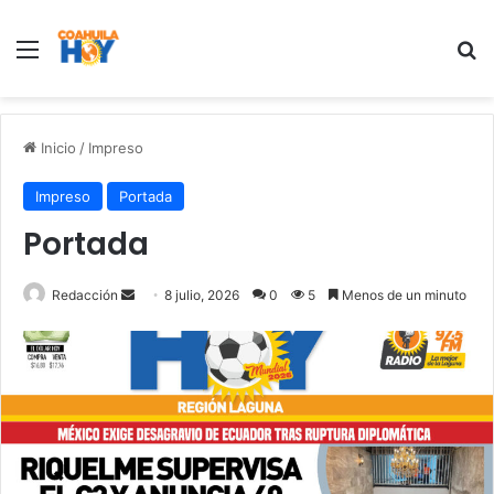
Menu
B
Inicio
/
Impreso
Impreso
Portada
Portada
Redacción
S
8 julio, 2026
0
5
Menos de un minuto
e
n
d
a
n
e
m