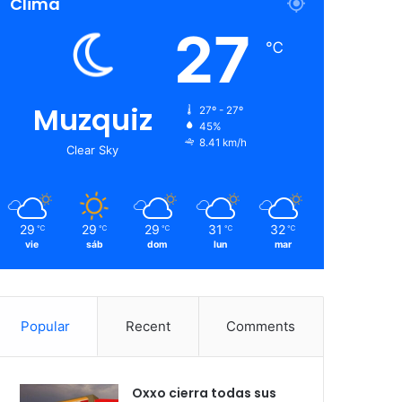
Clima
27
℃
Muzquiz
27º - 27º
45%
8.41 km/h
Clear Sky
29
29
29
31
32
℃
℃
℃
℃
℃
vie
sáb
dom
lun
mar
Popular
Recent
Comments
Oxxo cierra todas sus