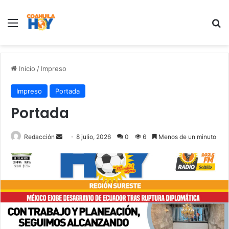
Menu
B
Inicio
/
Impreso
Impreso
Portada
Portada
Redacción
S
8 julio, 2026
0
6
Menos de un minuto
e
n
d
a
n
e
m