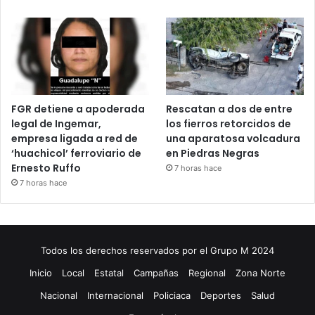
FGR detiene a apoderada
Rescatan a dos de entre
legal de Ingemar,
los fierros retorcidos de
empresa ligada a red de
una aparatosa volcadura
‘huachicol’ ferroviario de
en Piedras Negras
Ernesto Ruffo
7 horas hace
7 horas hace
Todos los derechos reservados por el Grupo M 2024
Inicio
Local
Estatal
Campañas
Regional
Zona Norte
Nacional
Internacional
Policiaca
Deportes
Salud