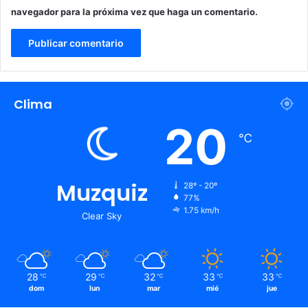
navegador para la próxima vez que haga un comentario.
Clima
20
℃
Muzquiz
28º - 20º
77%
1.75 km/h
Clear Sky
28
29
32
33
33
℃
℃
℃
℃
℃
dom
lun
mar
mié
jue