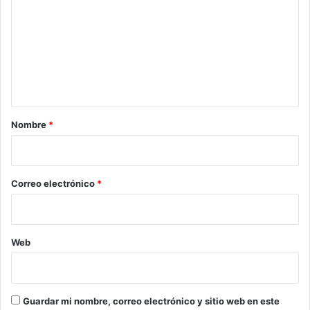
m
e
n
t
a
r
Nombre
*
i
o
*
Correo electrónico
*
Web
Guardar mi nombre, correo electrónico y sitio web en este