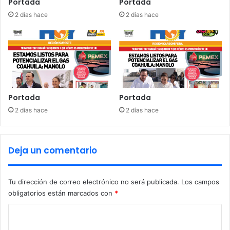
Portada
Portada
2 días hace
2 días hace
Portada
Portada
2 días hace
2 días hace
Deja un comentario
Tu dirección de correo electrónico no será publicada.
Los campos
obligatorios están marcados con
*
C
o