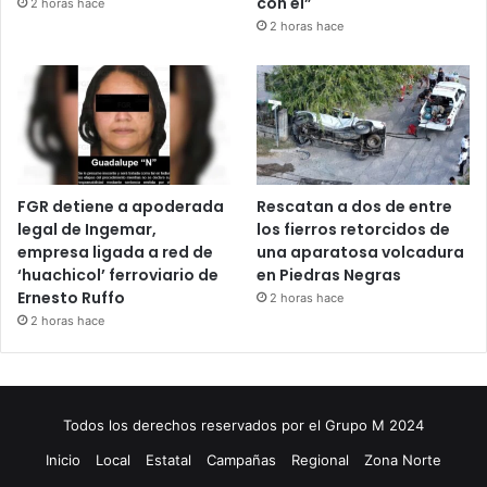
con él”
2 horas hace
2 horas hace
FGR detiene a apoderada
Rescatan a dos de entre
legal de Ingemar,
los fierros retorcidos de
empresa ligada a red de
una aparatosa volcadura
‘huachicol’ ferroviario de
en Piedras Negras
Ernesto Ruffo
2 horas hace
2 horas hace
Todos los derechos reservados por el Grupo M 2024
Inicio
Local
Estatal
Campañas
Regional
Zona Norte