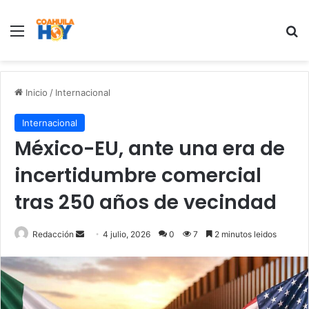
Menu
B
Inicio
/
Internacional
Internacional
México-EU, ante una era de
incertidumbre comercial
tras 250 años de vecindad
Redacción
S
4 julio, 2026
0
7
2 minutos leidos
e
n
d
a