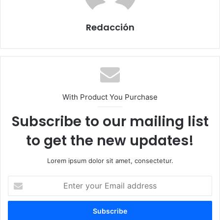
Redacción
With Product You Purchase
Subscribe to our mailing list
to get the new updates!
Lorem ipsum dolor sit amet, consectetur.
E
n
t
e