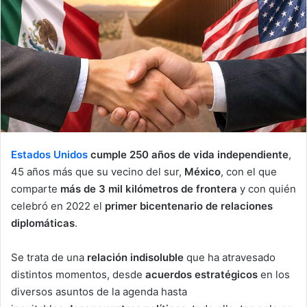
n
e
m
a
i
l
Estados Unidos
cumple 250 años de vida independiente
,
45 años más que su vecino del sur,
México
, con el que
comparte
más de 3 mil kilómetros de frontera
y con quién
celebró en 2022 el
primer bicentenario de relaciones
diplomáticas
.
Se trata de una
relación indisoluble
que ha atravesado
distintos momentos, desde
acuerdos estratégicos
en los
diversos asuntos de la agenda hasta