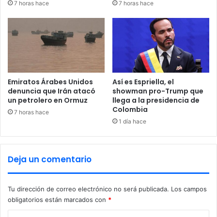
7 horas hace
7 horas hace
y
ñ
f
o
u
s
t
d
u
e
r
E
o
s
p
t
Emiratos Árabes Unidos
Así es Espriella, el
a
a
denuncia que Irán atacó
showman pro-Trump que
r
d
un petrolero en Ormuz
llega a la presidencia de
a
Colombia
o
7 horas hace
E
s
1 día hace
s
U
t
n
a
i
Deja un comentario
d
d
o
o
s
s
Tu dirección de correo electrónico no será publicada.
Los campos
U
c
obligatorios están marcados con
*
n
o
i
n
C