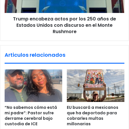
n
c
c
i
a
a
Trump encabeza actos por los 250 años de
b
:
Estados Unidos con discurso en el Monte
e
S
z
Rushmore
i
a
n
a
m
c
Articulos relacionados
i
t
g
o
r
s
a
p
c
o
i
r
ó
l
n
o
,
s
“No sabemos cómo está
EU buscará a mexicanos
n
2
mi padre”: Pastor sufre
que ha deportado para
o
5
derrame cerebral bajo
cobrarles multas
h
0
custodia de ICE
millonarias
a
a