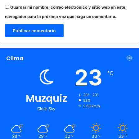
m
o
Guardar mi nombre, correo electrónico y sitio web en este
r
navegador para la próxima vez que haga un comentario.
e
Clima
23
℃
Muzquiz
28º - 20º
58%
2.68 km/h
Clear Sky
28
29
32
33
33
℃
℃
℃
℃
℃