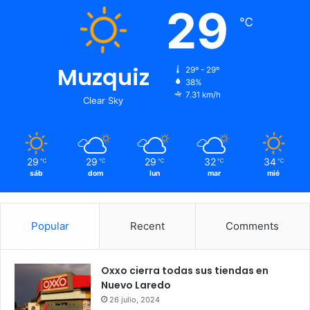
29
℃
Muzquiz
29º - 29º
38%
7.31 km/h
Clear Sky
29
29
29
32
34
℃
℃
℃
℃
℃
sáb
dom
lun
mar
mié
Popular
Recent
Comments
Oxxo cierra todas sus tiendas en
Nuevo Laredo
26 julio, 2024