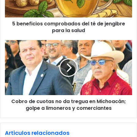
l
i
a
c
d
i
d
5 beneficios comprobados del té de jengibre
o
r
para la salud
s
e
c
s
o
C
s
m
o
p
b
r
r
o
o
b
d
a
e
d
c
o
u
s
Cobro de cuotas no da tregua en Michoacán;
o
d
golpe a limoneros y comerciantes
t
e
a
l
s
t
n
Articulos relacionados
é
o