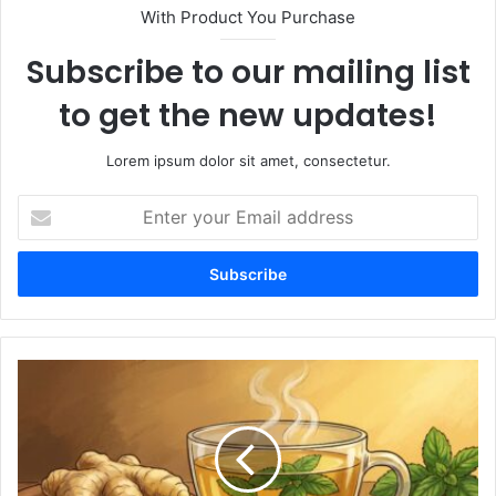
With Product You Purchase
Subscribe to our mailing list
to get the new updates!
Lorem ipsum dolor sit amet, consectetur.
E
n
t
e
r
y
o
u
5
r
b
E
e
m
n
a
e
i
f