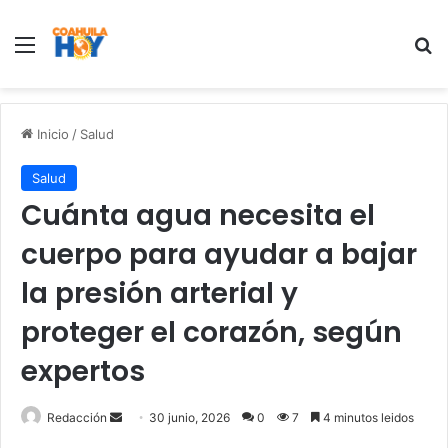
Menu
B
Inicio
/
Salud
Salud
Cuánta agua necesita el
cuerpo para ayudar a bajar
la presión arterial y
proteger el corazón, según
expertos
Redacción
S
30 junio, 2026
0
7
4 minutos leidos
e