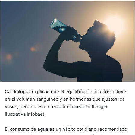
n
d
a
n
e
m
a
i
l
Cardiólogos explican que el equilibrio de líquidos influye
en el volumen sanguíneo y en hormonas que ajustan los
vasos, pero no es un remedio inmediato (Imagen
Ilustrativa Infobae)
El consumo de
agua
es un hábito cotidiano recomendado