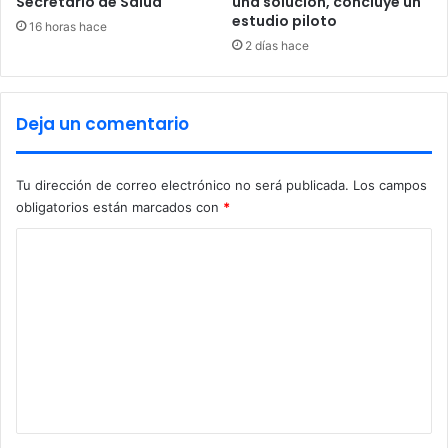
Secretario de Salud
una solución, concluye un
o
estudio piloto
l
16 horas hace
p
2 días hace
e
a
l
Deja un comentario
i
m
o
Tu dirección de correo electrónico no será publicada.
Los campos
n
obligatorios están marcados con
*
e
r
C
o
o
s
y
m
c
e
o
m
n
e
t
r
c
a
i