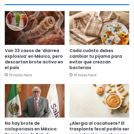
d
d
e
a
j
t
e
r
n
e
g
g
i
u
b
a
Van 33 casos de ‘diarrea
Cada cuánto debes
r
e
explosiva’ en México, pero
cambiar tu pijama para
e
n
descartan brote activo en
evitar que crezcan
p
M
el país
bacterias
a
i
16 horas hace
16 horas hace
r
c
a
h
l
o
a
a
s
c
a
á
l
n
u
;
No hay brote de
¿Alergia al cacahuete? El
d
g
cicloporiasis en México:
trasplante fecal podría ser