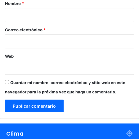
r
Nombre
*
a
i
n
t
o
e
*
Correo electrónico
*
s
Web
Guardar mi nombre, correo electrónico y sitio web en este
navegador para la próxima vez que haga un comentario.
Clima