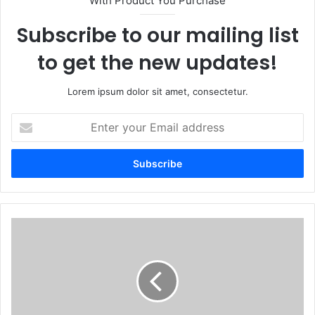
With Product You Purchase
Subscribe to our mailing list
to get the new updates!
Lorem ipsum dolor sit amet, consectetur.
E
n
t
e
r
y
o
u
E
r
j
E
é
m
r
a
c
i
i
l
t