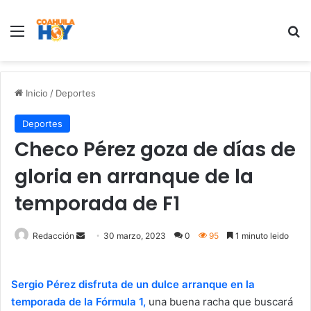
Menu
B
Inicio
/
Deportes
Deportes
Checo Pérez goza de días de
gloria en arranque de la
temporada de F1
Redacción
S
30 marzo, 2023
0
95
1 minuto leido
e
n
Sergio Pérez disfruta de un dulce arranque en la
d
temporada de la Fórmula 1,
una buena racha que buscará
a