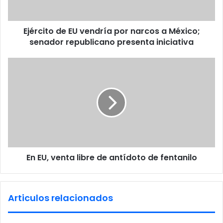
a
o
d
d
d
Ejército de EU vendría por narcos a México;
e
r
senador republicano presenta iniciativa
E
e
U
s
v
E
s
e
n
n
E
d
U
r
,
í
v
a
e
p
n
o
t
r
En EU, venta libre de antídoto de fentanilo
a
n
l
a
i
r
b
Articulos relacionados
c
r
o
e
s
d