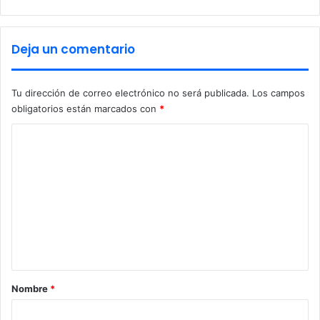
i
c
a
Deja un comentario
n
o
p
Tu dirección de correo electrónico no será publicada.
Los campos
r
obligatorios están marcados con
*
e
s
C
e
n
o
t
m
a
e
i
n
n
i
t
c
i
a
a
r
Nombre
*
t
i
i
v