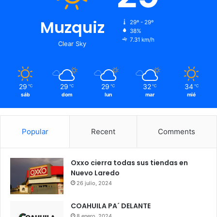
Muzquiz
29º - 29º
38%
7.31 km/h
Clear Sky
29
29
29
32
34
℃
℃
℃
℃
℃
sáb
dom
lun
mar
mié
Popular
Recent
Comments
Oxxo cierra todas sus tiendas en
Nuevo Laredo
26 julio, 2024
COAHUILA PA´ DELANTE
8 enero, 2024