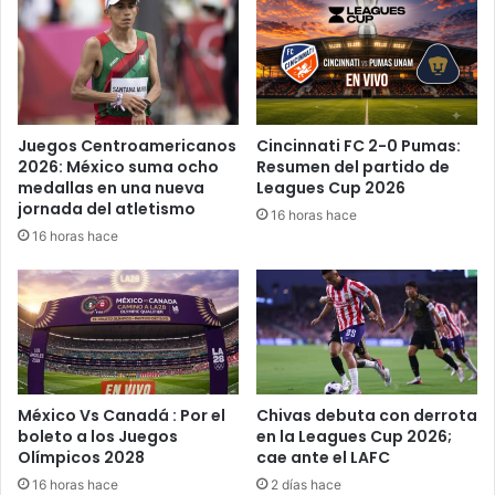
a
e
M
a
é
n
x
t
i
í
c
d
Juegos Centroamericanos
Cincinnati FC 2-0 Pumas:
o
o
2026: México suma ocho
Resumen del partido de
;
t
medallas en una nueva
Leagues Cup 2026
s
o
jornada del atletismo
16 horas hace
e
d
16 horas hace
n
e
a
f
d
e
o
n
r
t
r
a
e
n
p
i
México Vs Canadá : Por el
Chivas debuta con derrota
u
l
boleto a los Juegos
en la Leagues Cup 2026;
b
Olímpicos 2028
cae ante el LAFC
o
l
16 horas hace
2 días hace