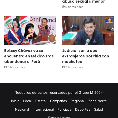
abuso sexual a menor
9 horas hace
Betssy Chávez ya se
Judicializan a dos
encuentra en México tras
extranjeros por riña con
abandonar el Perú
machetes
9 horas hace
9 horas hace
Todos los derechos reservados por el Grupo M 2024
Inicio
Local
Estatal
Campañas
Regional
Zona Norte
Nacional
Internacional
Policiaca
Deportes
Salud
Espectáculos