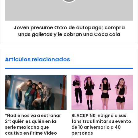
,
p
c
r
r
e
e
s
a
Joven presume Oxxo de autopago; compra
u
d
unas galletas y le cobran una Coca cola
m
o
e
r
O
d
x
Articulos relacionados
e
x
'
o
J
d
u
e
a
a
n
u
a
t
l
o
a
p
“Nadie nos va a extrañar
BLACKPINK indigna a sus
C
a
2”: quién es quién en la
fans tras limitar su evento
u
g
serie mexicana que
de 10 aniversario a 40
b
o
cautiva en Prime Video
personas
a
;