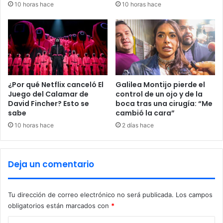
10 horas hace
10 horas hace
n
c
a
o
'
m
y
p
o
r
t
a
r
u
o
n
¿Por qué Netflix canceló El
Galilea Montijo pierde el
s
a
Juego del Calamar de
control de un ojo y de la
é
David Fincher? Esto se
boca tras una cirugía: “Me
s
sabe
cambió la cara”
x
g
i
a
10 horas hace
2 días hace
t
l
o
l
s
e
Deja un comentario
t
a
s
Tu dirección de correo electrónico no será publicada.
Los campos
y
obligatorios están marcados con
*
l
e