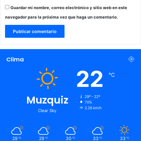
Guardar mi nombre, correo electrónico y sitio web en este
navegador para la próxima vez que haga un comentario.
Clima
22
℃
Muzquiz
29º - 22º
70%
2.26 km/h
Clear Sky
29
29
30
33
33
℃
℃
℃
℃
℃