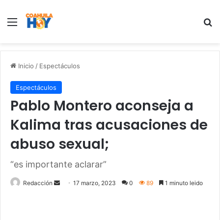
Menu
B
Inicio
/
Espectáculos
Espectáculos
Pablo Montero aconseja a
Kalima tras acusaciones de
abuso sexual;
“es importante aclarar”
Redacción
S
17 marzo, 2023
0
89
1 minuto leido
e
n
d