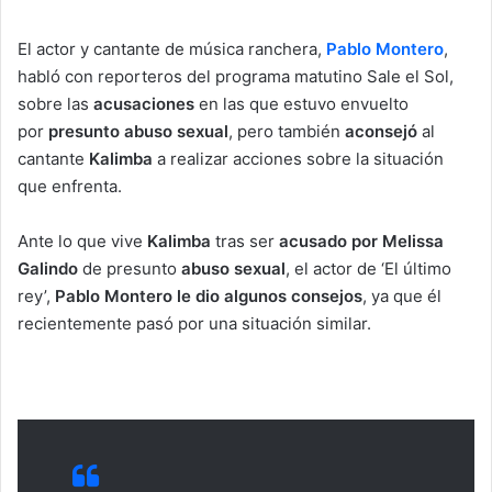
a
El actor y cantante de música ranchera,
Pablo Montero
,
n
habló con reporteros del programa matutino Sale el Sol,
e
sobre las
acusaciones
m
en las que estuvo envuelto
a
por
presunto abuso sexual
, pero también
aconsejó
al
i
cantante
Kalimba
a realizar acciones sobre la situación
l
que enfrenta.
Ante lo que vive
Kalimba
tras ser
acusado por Melissa
Galindo
de presunto
abuso sexual
, el actor de ‘El último
rey’,
Pablo Montero le dio algunos consejos
, ya que él
recientemente pasó por una situación similar.