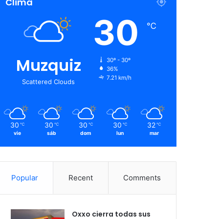
Clima
30
℃
Muzquiz
30º - 30º
36%
7.21 km/h
Scattered Clouds
30
30
30
30
32
℃
℃
℃
℃
℃
vie
sáb
dom
lun
mar
Popular
Recent
Comments
Oxxo cierra todas sus