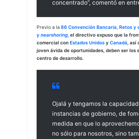
concentrado”, comentó en entr
Previo a la
86 Convención Bancaria, Retos y o
y
nearshoring
,
el directivo expuso que la fro
comercial con
Estados Unidos
y
Canadá
, así
joven ávida de oportunidades, deben ser los 
centro de desarrollo.
Ojalá y tengamos la capacidad,
instancias de gobierno, de fome
medida en que lo aprovechemos
no sólo para nosotros, sino ta