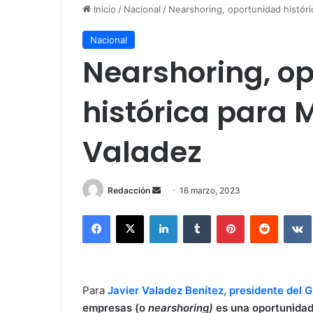
Inicio
/
Nacional
/
Nearshoring, oportunidad históri
Nacional
Nearshoring, o
histórica para M
Valadez
Redacción
S
16 marzo, 2023
e
Facebook
X
LinkedIn
Tumblr
Pinterest
Reddit
VK
n
d
a
n
Para
Javier Valadez Benítez, presidente del G
e
empresas (o
nearshoring)
es una oportunidad
m