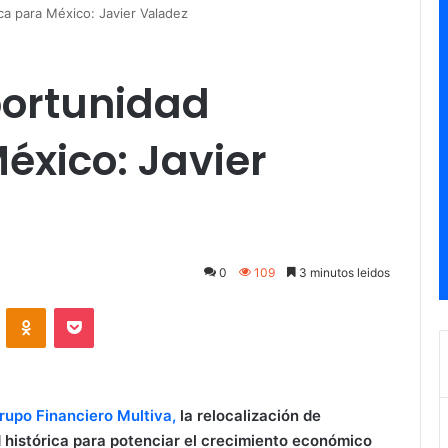
ca para México: Javier Valadez
portunidad
éxico: Javier
0
109
3 minutos leidos
ontakte
Odnoklassniki
Pocket
rupo Financiero Multiva,
la relocalización de
 histórica para potenciar el crecimiento económico