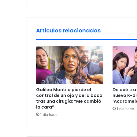
1
6
c
o
n
Articulos relacionados
m
a
c
r
o
j
o
r
n
Galilea Montijo pierde el
De qué tra
a
control de un ojo y de la boca
nuevo K-dr
d
tras una cirugía: “Me cambió
‘Acaramel
a
la cara”
1 día hace
d
1 día hace
e
c
i
r