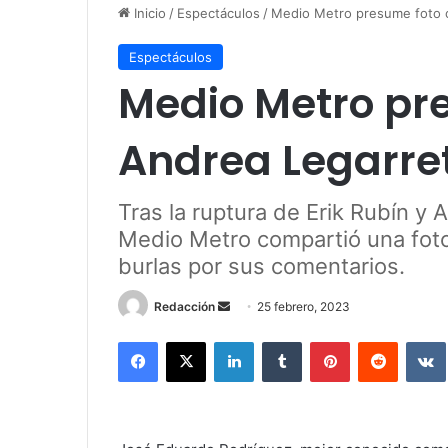
Inicio
/
Espectáculos
/
Medio Metro presume foto co
Espectáculos
Medio Metro pr
Andrea Legarreta
Tras la ruptura de Erik Rubín y 
Medio Metro compartió una foto 
burlas por sus comentarios.
Redacción
S
25 febrero, 2023
e
Facebook
X
LinkedIn
Tumblr
Pinterest
Reddit
VK
n
d
a
n