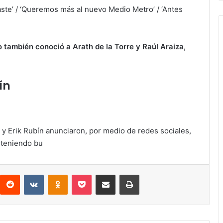
aste’ / ‘Queremos más al nuevo Medio Metro’ / ‘Antes
 también conoció a Arath de la Torre y Raúl Araiza
,
ín
 y Erik Rubín anunciaron, por medio de redes sociales,
 teniendo bu
Reddit
VKontakte
Odnoklassniki
Pocket
Compartir via email
Print