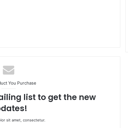
duct You Purchase
iling list to get the new
dates!
or sit amet, consectetur.