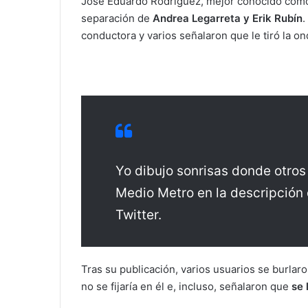
José Eduardo Rodríguez, mejor conocido como
e
separación de
Andrea Legarreta y Erik Rubín
.
m
conductora y varios señalaron que le tiró la on
a
i
l
Yo dibujo sonrisas donde otros 
Medio Metro en la descripción 
Twitter.
Tras su publicación, varios usuarios se burlar
no se fijaría en él e, incluso, señalaron que
se 