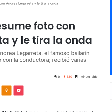
n Andrea Legarreta y le tira la onda
esume foto con
 y le tira la onda
Andrea Legarreta, el famoso bailarín
con la conductora; recibió varias
0
130
1 minuto leido
ontakte
Odnoklassniki
Pocket