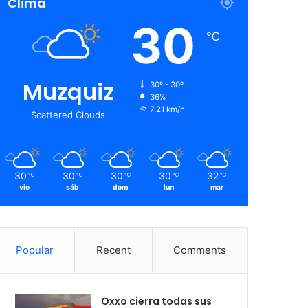
Clima
30
℃
Muzquiz
30º - 30º
36%
7.21 km/h
Scattered Clouds
30
30
30
30
32
℃
℃
℃
℃
℃
vie
sáb
dom
lun
mar
Popular
Recent
Comments
Oxxo cierra todas sus