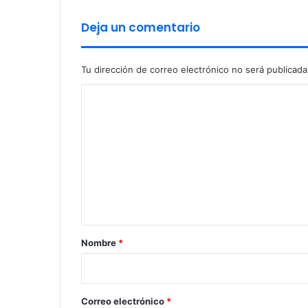
u
g
Deja un comentario
í
a
s
Tu dirección de correo electrónico no será publicada
d
C
e
t
o
r
m
a
u
e
m
n
a
t
t
o
a
l
r
o
Nombre
*
g
i
í
o
a
y
*
Correo electrónico
*