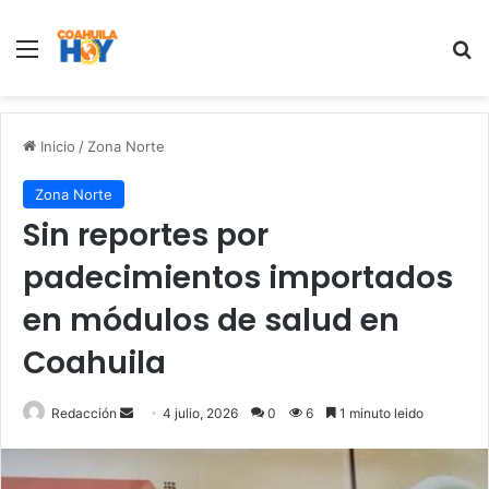
Menu
B
Inicio
/
Zona Norte
Zona Norte
Sin reportes por
padecimientos importados
en módulos de salud en
Coahuila
Redacción
S
4 julio, 2026
0
6
1 minuto leido
e
n