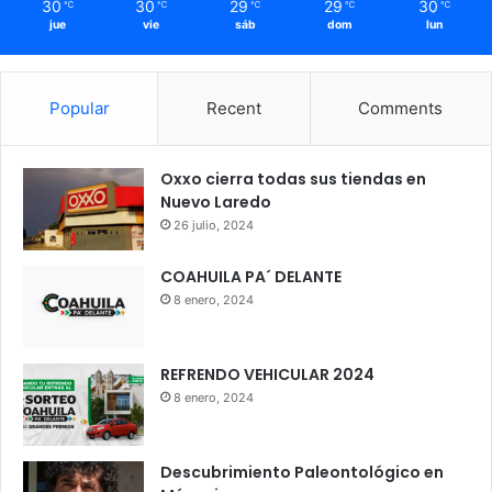
30
30
29
29
30
℃
℃
℃
℃
℃
jue
vie
sáb
dom
lun
Popular
Recent
Comments
Oxxo cierra todas sus tiendas en
Nuevo Laredo
26 julio, 2024
COAHUILA PA´ DELANTE
8 enero, 2024
REFRENDO VEHICULAR 2024
8 enero, 2024
Descubrimiento Paleontológico en