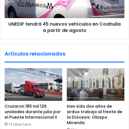
d
t
p
e
o
n
r
UNEDIF tendrá 45 nuevos vehículos en Coahuila
d
r
a partir de agosto
r
i
á
c
4
k
5
Articulos relacionados
e
n
t
u
t
e
s
v
i
o
a
s
e
v
n
e
C
h
Cruzaron 185 mil 126
Han sido dos años de
o
í
unidades durante julio por
arduo trabajo al frente de
a
c
el Puente Internacional II
la Diócesis: Obispo
h
u
Miranda
13 horas hace
u
l