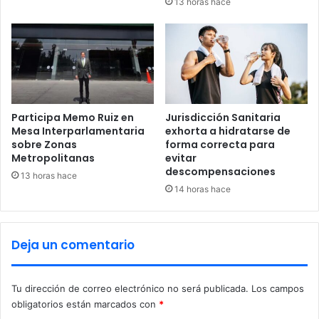
13 horas hace
i
o
l
s
a
e
:
n
S
C
e
o
c
a
r
h
Participa Memo Ruiz en
Jurisdicción Sanitaria
e
u
Mesa Interparlamentaria
exhorta a hidratarse de
t
sobre Zonas
forma correcta para
i
Metropolitanas
evitar
a
l
descompensaciones
r
a
13 horas hace
í
a
14 horas hace
a
p
d
a
e
r
Deja un comentario
S
t
a
i
l
r
Tu dirección de correo electrónico no será publicada.
Los campos
u
d
obligatorios están marcados con
*
d
e