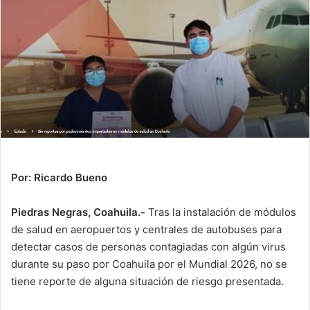
d
a
n
e
m
a
i
l
Por: Ricardo Bueno
Piedras Negras, Coahuila.-
Tras la instalación de módulos
de salud en aeropuertos y centrales de autobuses para
detectar casos de personas contagiadas con algún virus
durante su paso por Coahuila por el Mundial 2026, no se
tiene reporte de alguna situación de riesgo presentada.