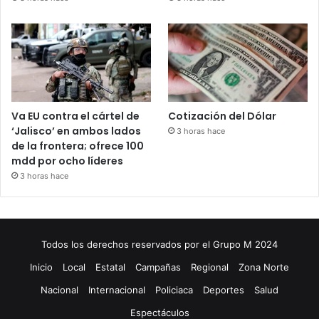
Va EU contra el cártel de
Cotización del Dólar
‘Jalisco’ en ambos lados
3 horas hace
de la frontera; ofrece 100
mdd por ocho líderes
3 horas hace
Todos los derechos reservados por el Grupo M 2024
Inicio
Local
Estatal
Campañas
Regional
Zona Norte
Nacional
Internacional
Policiaca
Deportes
Salud
Espectáculos