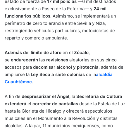
estado de fuerza de
17 mil policías
—6 mil destinados
exclusivamente a Paseo de la Reforma— y
24 mil
funcionarios públicos
. Asimismo, se implementará un
perímetro de cero tolerancia entre Sevilla y Niza,
restringiendo vehículos particulares, motocicletas de
reparto y comercio ambulante.
Además del límite de aforo
en el
Zócalo
,
se
endurecerán
las
revisiones
aleatorias en sus cinco
accesos para
decomisar alcohol y pirotecnia
, además de
ampliarse la
Ley Seca a siete colonias
de la
alcaldía
Cuauhtémoc
.
A fin de
despresurizar el Ángel,
la
Secretaría de Cultura
extenderá
el
corredor de pantallas
desde la Estela de Luz
hasta la Glorieta de Hidalgo y ofrecerá espectáculos
musicales en el Monumento a la Revolución y distintas
alcaldías. A la par, 11 municipios mexiquenses, como