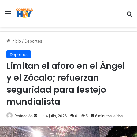
Menu
B
Inicio
/
Deportes
Deportes
Limitan el aforo en el Ángel
y el Zócalo; refuerzan
seguridad para festejo
mundialista
Redacción
S
4 julio, 2026
0
5
6 minutos leidos
e
n