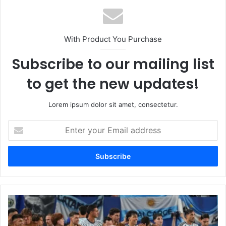
With Product You Purchase
Subscribe to our mailing list
to get the new updates!
Lorem ipsum dolor sit amet, consectetur.
E
n
t
e
r
y
o
u
A
r
r
E
g