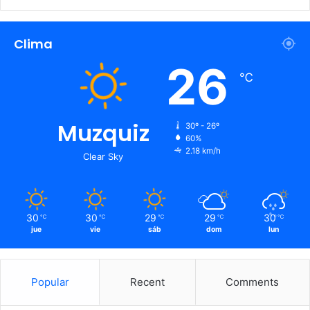
Clima
26
℃
Muzquiz
30º - 26º
60%
2.18 km/h
Clear Sky
30
30
29
29
30
℃
℃
℃
℃
℃
jue
vie
sáb
dom
lun
Popular
Recent
Comments