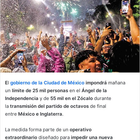
d
a
n
e
m
a
i
l
E
l
gobierno de la Ciudad de México
impondrá
mañana
un
límite de 25 mil personas
en el
Ángel de la
Independencia
y de
55 mil en el Zócalo
durante
la
transmisión del partido de octavos
de final
entre
México e Inglaterra
.
La medida forma parte de un
operativo
extraordinario
diseñado para
impedir una nueva