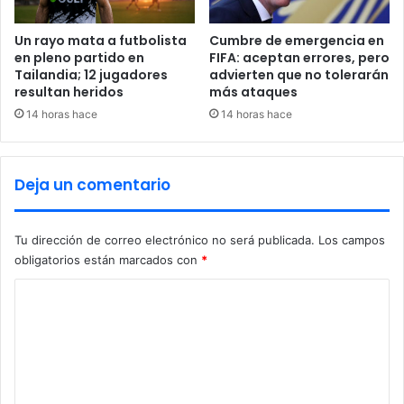
M
n
u
t
Un rayo mata a futbolista
Cumbre de emergencia en
n
en pleno partido en
FIFA: aceptan errores, pero
e
Tailandia; 12 jugadores
advierten que no tolerarán
d
g
resultan heridos
más ataques
i
r
a
a
14 horas hace
14 horas hace
l
r
2
a
0
l
Deja un comentario
2
o
6
s
m
Tu dirección de correo electrónico no será publicada.
Los campos
i
obligatorios están marcados con
*
g
r
C
a
o
n
t
m
e
e
s
n