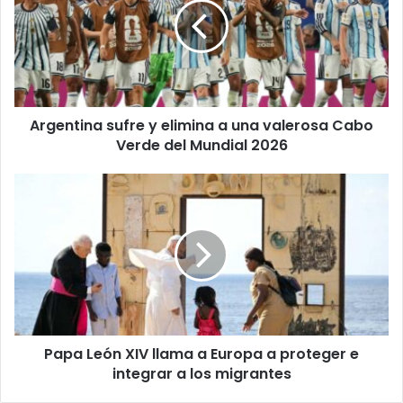
m
e
a
n
i
t
l
i
a
n
d
a
d
Argentina sufre y elimina a una valerosa Cabo
s
r
Verde del Mundial 2026
u
e
f
s
r
P
s
e
a
y
p
e
a
l
L
i
e
m
ó
i
n
n
X
a
Papa León XIV llama a Europa a proteger e
I
a
integrar a los migrantes
V
u
l