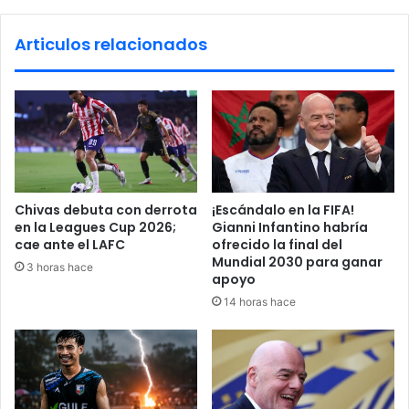
n
l
a
a
Articulos relacionados
v
m
a
a
l
a
e
E
r
u
o
r
s
o
a
p
C
a
Chivas debuta con derrota
¡Escándalo en la FIFA!
a
a
en la Leagues Cup 2026;
Gianni Infantino habría
b
p
cae ante el LAFC
ofrecido la final del
o
r
Mundial 2030 para ganar
3 horas hace
V
o
apoyo
e
t
14 horas hace
r
e
d
g
e
e
d
r
e
e
l
i