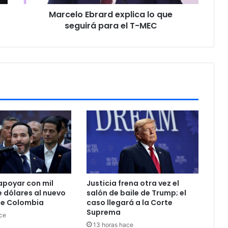
b
Marcelo Ebrard explica lo que
r
seguirá para el T-MEC
a
r
d
e
x
p
l
i
c
a
l
o
q
u
e
apoyar con mil
Justicia frena otra vez el
s
e dólares al nuevo
salón de baile de Trump; el
e
de Colombia
caso llegará a la Corte
g
Suprema
ce
u
13 horas hace
i