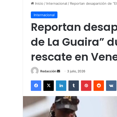
Inicio
/
Internacional
/
Reportan desaparición de “E
Internacional
Reportan desapa
de La Guaira” d
rescate en Ven
Redacción
S
3 julio, 2026
e
Facebook
X
LinkedIn
Tumblr
Pinterest
Reddit
VK
n
d
a
n
e
m