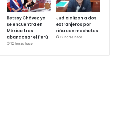
Betssy Chávez ya
Judicializan a dos
se encuentra en
extranjeros por
México tras
riña con machetes
abandonar el Perú
12 horas hace
12 horas hace