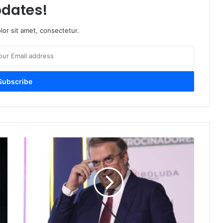
dates!
or sit amet, consectetur.
M
a
r
c
e
l
o
E