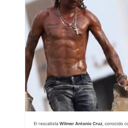
a
i
l
El rescatista
Wilmer Antonio Cruz
, conocido 