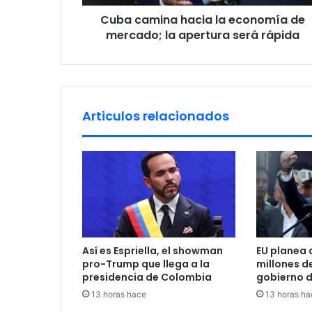
n
r
Cuba camina hacia la economía de
a
e
mercado; la apertura será rápida
h
s
a
s
c
i
a
l
Articulos relacionados
a
e
c
o
n
o
m
í
a
Así es Espriella, el showman
EU planea 
d
pro-Trump que llega a la
millones d
e
presidencia de Colombia
gobierno 
m
13 horas hace
13 horas ha
e
r