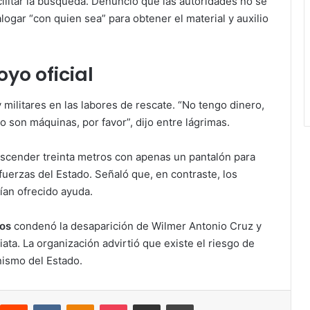
cilitar la búsqueda. Denunció que las autoridades no se
logar “con quien sea” para obtener el material y auxilio
oyo oficial
 militares en las labores de rescate. “No tengo dinero,
o son máquinas, por favor”, dijo entre lágrimas.
escender treinta metros con apenas un pantalón para
 fuerzas del Estado. Señaló que, en contraste, los
ían ofrecido ayuda.
cos
condenó la desaparición de Wilmer Antonio Cruz y
iata. La organización advirtió que existe el riesgo de
nismo del Estado.
Reddit
VKontakte
Odnoklassniki
Pocket
Compartir via email
Print