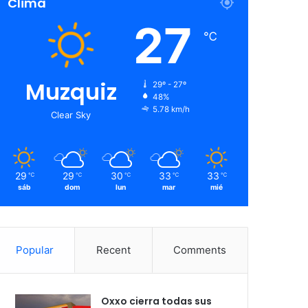
Clima
27
℃
Muzquiz
29º - 27º
48%
5.78 km/h
Clear Sky
29
29
30
33
33
℃
℃
℃
℃
℃
sáb
dom
lun
mar
mié
Popular
Recent
Comments
Oxxo cierra todas sus