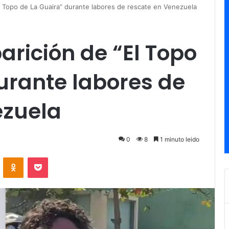
l Topo de La Guaira” durante labores de rescate en Venezuela
rición de “El Topo
urante labores de
ezuela
0
8
1 minuto leido
ontakte
Odnoklassniki
Pocket