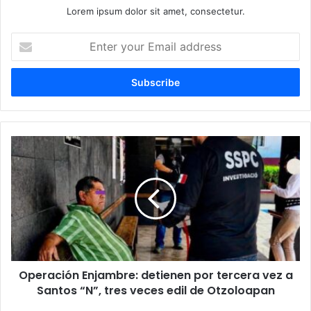
Lorem ipsum dolor sit amet, consectetur.
E
n
t
e
r
y
o
u
O
r
p
E
e
m
r
a
a
i
c
l
i
a
ó
d
n
d
Operación Enjambre: detienen por tercera vez a
E
r
Santos “N”, tres veces edil de Otzoloapan
n
e
j