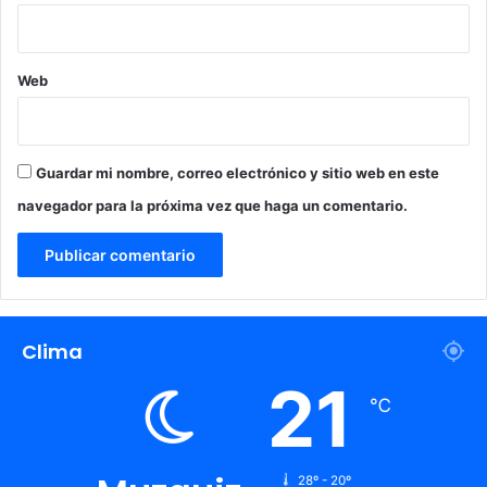
n
t
a
Web
r
a
l
T
r
Guardar mi nombre, correo electrónico y sitio web en este
i
navegador para la próxima vez que haga un comentario.
e
n
e
l
M
u
Clima
n
d
21
i
℃
a
l
28º - 20º