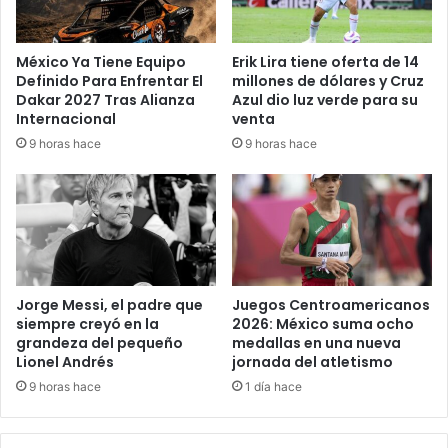
e
d
r
e
a
s
México Ya Tiene Equipo
Erik Lira tiene oferta de 14
v
e
Definido Para Enfrentar El
millones de dólares y Cruz
e
g
Dakar 2027 Tras Alianza
Azul dio luz verde para su
z
u
Internacional
venta
a
r
9 horas hace
9 horas hace
S
i
a
d
n
a
t
d
o
,
s
I
“
n
N
g
Jorge Messi, el padre que
Juegos Centroamericanos
”
l
siempre creyó en la
2026: México suma ocho
,
a
grandeza del pequeño
medallas en una nueva
t
Lionel Andrés
jornada del atletismo
t
r
e
9 horas hace
1 día hace
e
r
s
r
v
a