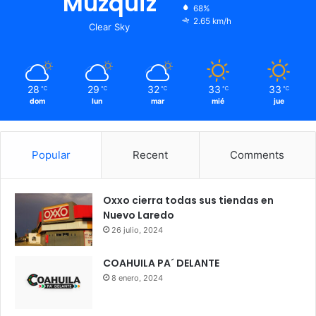
Muzquiz
68%
2.65 km/h
Clear Sky
28
29
32
33
33
℃
℃
℃
℃
℃
dom
lun
mar
mié
jue
Popular
Recent
Comments
Oxxo cierra todas sus tiendas en
Nuevo Laredo
26 julio, 2024
COAHUILA PA´ DELANTE
8 enero, 2024