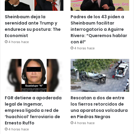
Sheinbaum deja la
Padres de los 43 piden a
serenidad ante Trump y
Sheinbaum facilitar
endurece su postura: The
interrogatorio a Aguirre
Economist
Rivero: “Queremos hablar
con él”
4 horas hace
4 horas hace
FGR detiene a apoderada
Rescatan a dos de entre
legal de Ingemar,
los fierros retorcidos de
empresa ligada a red de
una aparatosa volcadura
‘huachicol’ ferroviario de
en Piedras Negras
Ernesto Ruffo
4 horas hace
4 horas hace