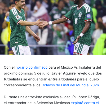
d
a
n
e
m
a
i
l
Con el
horario confirmado
para el México Vs Inglaterra del
próximo domingo 5 de julio,
Javier Aguirre
reveló que
dos
futbolistas
se encuentran
entre algodones
para el duelo
correspondiente a los
Octavos de Final del Mundial 2026
.
Durante una entrevista exclusiva a Joaquín López Dóriga,
el entrenador de la Selección Mexicana
explotó contra el