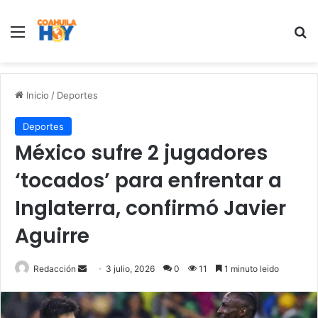
Menu
B
Inicio
/
Deportes
Deportes
México sufre 2 jugadores
‘tocados’ para enfrentar a
Inglaterra, confirmó Javier
Aguirre
Redacción
S
3 julio, 2026
0
11
1 minuto leido
e
n