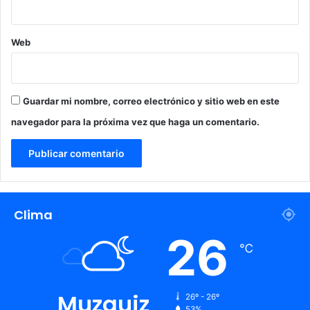
t
d
e
e
o
Web
s
e
n
P
Guardar mi nombre, correo electrónico y sitio web en este
i
navegador para la próxima vez que haga un comentario.
e
d
r
a
s
N
Clima
e
g
26
r
℃
a
s
Muzquiz
26º - 26º
53%