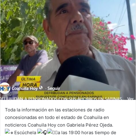
m
a
i
l
Toda la información en las estaciones de radio
concesionadas en todo el estado de Coahuila en
noticieros Coahuila Hoy con Gabriela Pérez Ojeda.
Escúchela
a las 19:00 horas tiempo de