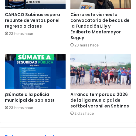
e
d
r
a
CANACO Sabinas espera
Cierra este viernes la
s
d
repunte de ventas por el
convocatoria de becas de
o
:
regreso a clases
la Fundación Lily y
n
R
Edilberto Montemayor
23 horas hace
a
i
Seguy
s
q
23 horas hace
,
u
d
e
r
l
o
m
g
e
a
e
y
n
o
c
¡Súmate a la policía
Arranca temporada 2026
b
municipal de Sabinas!
de la liga municipal de
a
j
softbol varonil en Sabinas
b
23 horas hace
e
e
2 días hace
t
z
o
a
s
s