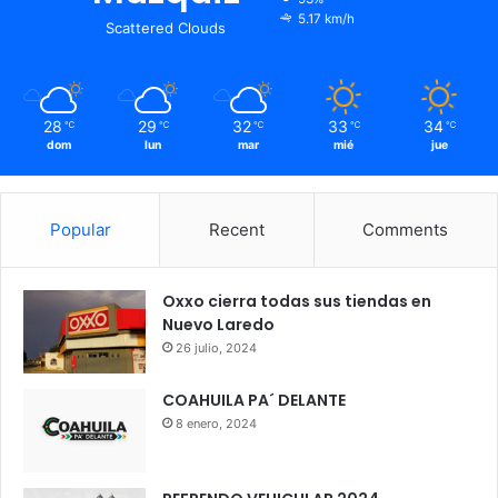
5.17 km/h
Scattered Clouds
28
29
32
33
34
℃
℃
℃
℃
℃
dom
lun
mar
mié
jue
Popular
Recent
Comments
Oxxo cierra todas sus tiendas en
Nuevo Laredo
26 julio, 2024
COAHUILA PA´ DELANTE
8 enero, 2024