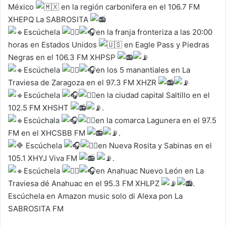
México
en la región carbonifera en el 106.7 FM
XHEPQ La SABROSITA
Escúchela
en la franja fronteriza a las 20:00
horas en Estados Unidos
en Eagle Pass y Piedras
Negras en el 106.3 FM XHPSP
Escúchela
en los 5 manantiales en La
Traviesa de Zaragoza en el 97.3 FM XHZR
Escúchela
en la ciudad capital Saltillo en el
102.5 FM XHSHT
.
Escúchala
en la comarca Lagunera en el 97.5
FM en el XHCSBB FM
.
Escúchela
en Nueva Rosita y Sabinas en el
105.1 XHYJ Viva FM
.
Escúchela
en Anahuac Nuevo León en La
Traviesa dé Anahuac en el 95.3 FM XHLPZ
.
Escúchela en Amazon music solo di Alexa pon La
SABROSITA FM