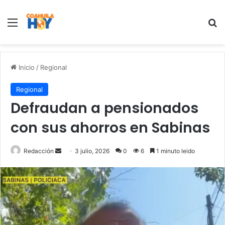
Menu
B
Inicio
/
Regional
Regional
Defraudan a pensionados
con sus ahorros en Sabinas
Redacción
S
3 julio, 2026
0
6
1 minuto leido
e
n
d
a
n
e