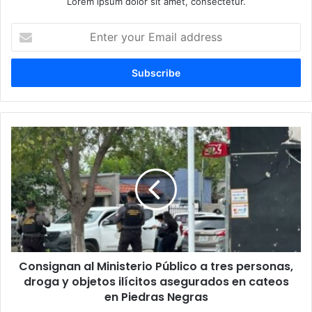
Lorem ipsum dolor sit amet, consectetur.
E
n
t
e
r
y
o
u
C
r
o
E
n
m
s
a
i
i
g
l
n
a
a
d
n
d
Consignan al Ministerio Público a tres personas,
a
r
droga y objetos ilícitos asegurados en cateos
l
e
M
en Piedras Negras
s
i