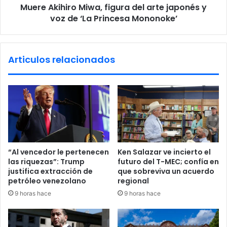
O
Muere Akihiro Miwa, figura del arte japonés y
i
S
voz de ‘La Princesa Mononoke’
r
E
o
R
M
V
i
Articulos relacionados
I
w
C
a
I
,
O
f
S
i
D
g
E
u
S
r
A
a
“Al vencedor le pertenecen
Ken Salazar ve incierto el
L
d
las riquezas”: Trump
futuro del T-MEC; confía en
U
e
justifica extracción de
que sobreviva un acuerdo
D
l
petróleo venezolano
regional
Y
a
9 horas hace
9 horas hace
B
r
I
t
E
e