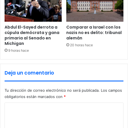
N
j
E
a
S
p
T
o
A
n
Abdul El-Sayed derrota a
Comparar a Israel con los
R
é
cúpula demócrata y gana
nazis no es delito: tribunal
A
primaria al Senado en
alemán
s
N
Michigan
y
20 horas hace
I
v
9 horas hace
M
o
A
z
L
d
Deja un comentario
A
e
F
‘
A
L
Tu dirección de correo electrónico no será publicada.
Los campos
M
a
obligatorios están marcados con
*
I
P
L
r
C
I
i
A
o
n
S
c
m
D
e