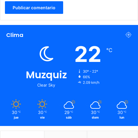
E
G
R
A
L
Clima
22
℃
Muzquiz
30º - 22º
66%
2.09 km/h
Clear Sky
30
30
29
30
30
℃
℃
℃
℃
℃
jue
vie
sáb
dom
lun