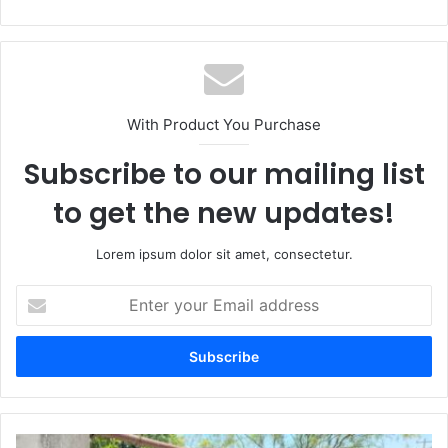
With Product You Purchase
Subscribe to our mailing list
to get the new updates!
Lorem ipsum dolor sit amet, consectetur.
E
n
t
e
r
y
o
u
A