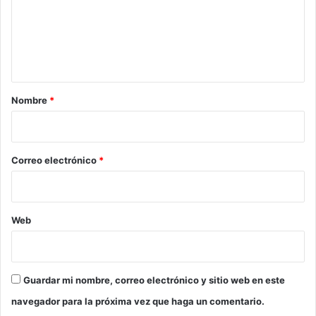
e
E
s
A
a
n
G
M
t
U
o
J
n
a
I
o
r
Nombre
*
T
n
A
i
o
C
k
o
O
e
*
N
Correo electrónico
*
’
B
R
I
G
Web
A
D
A
I
Guardar mi nombre, correo electrónico y sitio web en este
N
navegador para la próxima vez que haga un comentario.
T