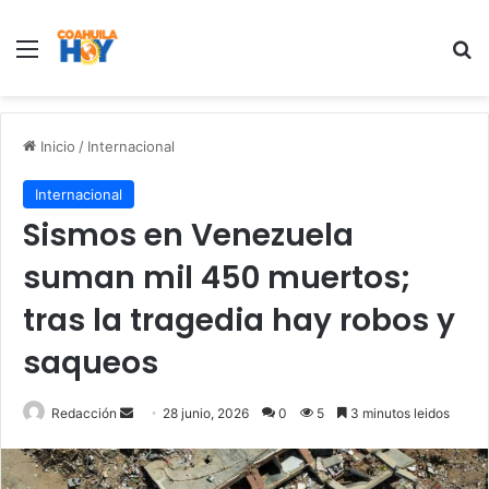
Menu
B
Inicio
/
Internacional
Internacional
Sismos en Venezuela
suman mil 450 muertos;
tras la tragedia hay robos y
saqueos
Redacción
S
28 junio, 2026
0
5
3 minutos leidos
e
n