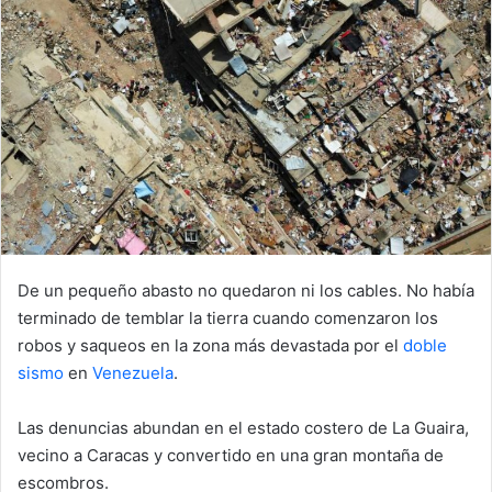
d
a
n
e
m
a
i
l
De un pequeño abasto no quedaron ni los cables. No había
terminado de temblar la tierra cuando comenzaron los
robos y saqueos en la zona más devastada por el
doble
sismo
en
Venezuela
.
Las denuncias abundan en el estado costero de La Guaira,
vecino a Caracas y convertido en una gran montaña de
escombros.