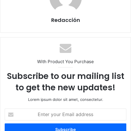
Redacción
With Product You Purchase
Subscribe to our mailing list
to get the new updates!
Lorem ipsum dolor sit amet, consectetur.
E
n
t
e