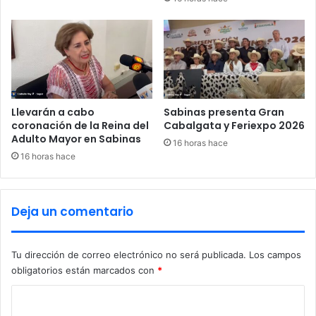
t
m
a
i
r
l
i
i
a
a
s
r
e
c
n
o
Llevarán a cabo
Sabinas presenta Gran
e
n
coronación de la Reina del
Cabalgata y Feriexpo 2026
l
Adulto Mayor en Sabinas
e
16 horas hace
I
n
16 horas hace
T
c
P
u
N
e
Deja un comentario
n
t
r
Tu dirección de correo electrónico no será publicada.
Los campos
o
obligatorios están marcados con
*
d
e
C
p
o