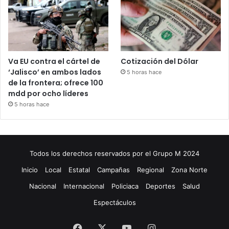
Va EU contra el cártel de
Cotización del Dólar
‘Jalisco’ en ambos lados
5 horas hace
de la frontera; ofrece 100
mdd por ocho líderes
5 horas hace
Todos los derechos reservados por el Grupo M 2024
Inicio
Local
Estatal
Campañas
Regional
Zona Norte
Nacional
Internacional
Policiaca
Deportes
Salud
Espectáculos
Facebook
X
YouTube
Instagram