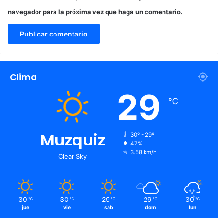
navegador para la próxima vez que haga un comentario.
Clima
29
℃
Muzquiz
30º - 29º
47%
3.58 km/h
Clear Sky
30
30
29
29
30
℃
℃
℃
℃
℃
jue
vie
sáb
dom
lun