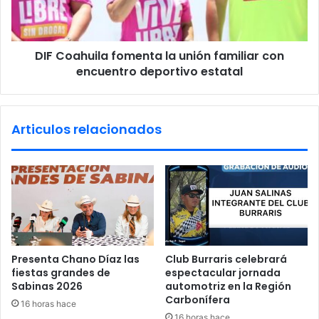
r
h
o
u
v
i
e
DIF Coahuila fomenta la unión familiar con
l
c
encuentro deportivo estatal
a
h
f
a
o
r
m
Articulos relacionados
b
e
e
n
c
t
a
a
s
l
u
a
n
u
i
n
v
i
Presenta Chano Díaz las
Club Burraris celebrará
e
ó
fiestas grandes de
espectacular jornada
r
n
Sabinas 2026
automotriz en la Región
s
f
Carbonífera
16 horas hace
i
a
16 horas hace