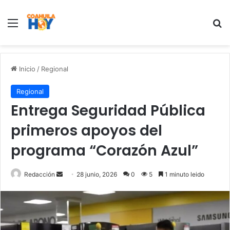
Menu
B
Inicio
/
Regional
Regional
Entrega Seguridad Pública
primeros apoyos del
programa “Corazón Azul”
Redacción
S
28 junio, 2026
0
5
1 minuto leido
e
n
d
a