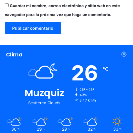
Guardar mi nombre, correo electrónico y sitio web en este
navegador para la próxima vez que haga un comentario.
Clima
26
℃
Muzquiz
26º - 26º
43%
8.47 km/h
Scattered Clouds
30
29
29
32
33
℃
℃
℃
℃
℃