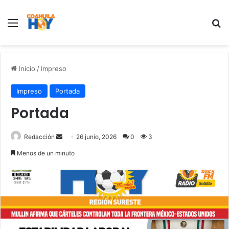
Menu
B
Inicio
/
Impreso
Impreso
Portada
Portada
Redacción
S
26 junio, 2026
0
3
e
Menos de un minuto
n
d
a
n
e
m