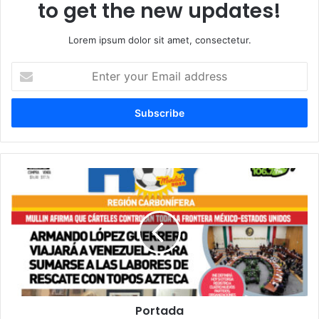
to get the new updates!
Lorem ipsum dolor sit amet, consectetur.
E
n
t
e
r
y
o
u
P
r
o
E
r
m
t
a
a
i
d
l
a
a
d
d
Portada