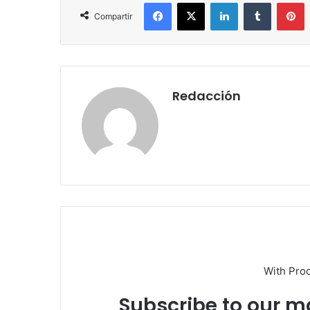
Facebook
X
LinkedIn
Tumblr
Pinterest
Compartir
Redacción
With Pro
Subscribe to our ma