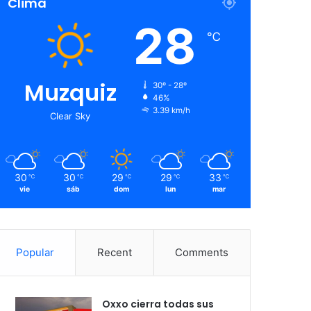
Clima
28
℃
Muzquiz
30º - 28º
46%
3.39 km/h
Clear Sky
30
30
29
29
33
℃
℃
℃
℃
℃
vie
sáb
dom
lun
mar
Popular
Recent
Comments
Oxxo cierra todas sus