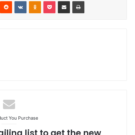
Reddit
VKontakte
Odnoklassniki
Pocket
Compartir via email
Print
duct You Purchase
iling list to get the new