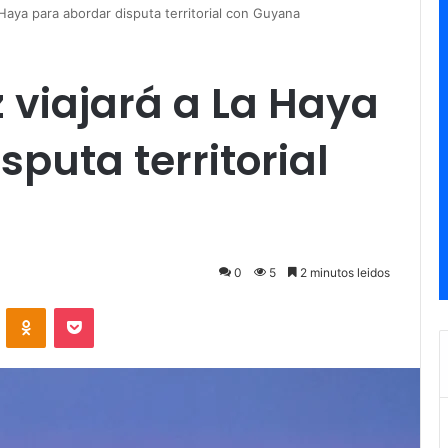
 Haya para abordar disputa territorial con Guyana
 viajará a La Haya
puta territorial
0
5
2 minutos leidos
ontakte
Odnoklassniki
Pocket