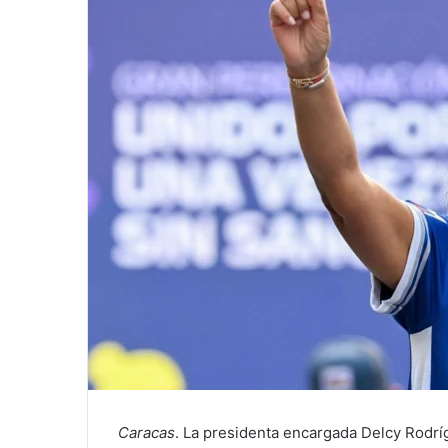
a
i
l
Caracas
. La presidenta encargada Delcy Rodrí