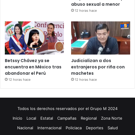
abuso sexual a menor
12 horas hace
Betssy Chávez ya se
Judicializan a dos
encuentra en México tras
extranjeros por riña con
abandonar el Perú
machetes
12 horas hace
12 horas hace
Todos los derechos reservados por el Grupo M 2024
Inicio
Local
Estatal
Campañas
Regional
Zona Norte
Nacional
Internacional
Policiaca
Deportes
Salud