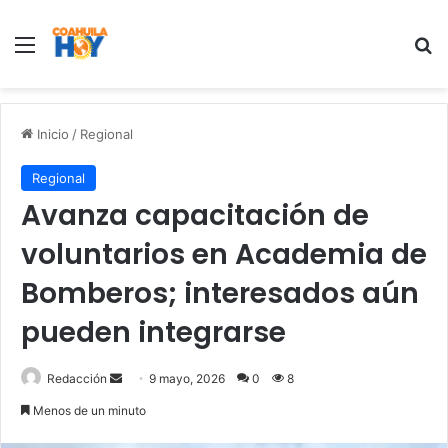
Menu
B
Inicio
/
Regional
Regional
Avanza capacitación de
voluntarios en Academia de
Bomberos; interesados aún
pueden integrarse
Redacción
S
9 mayo, 2026
0
8
e
Menos de un minuto
n