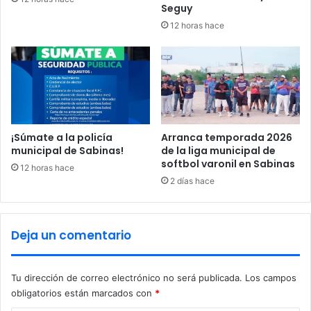
p
Seguy
u
12 horas hace
e
b
l
o
s
o
r
i
¡Súmate a la policía
Arranca temporada 2026
g
municipal de Sabinas!
de la liga municipal de
softbol varonil en Sabinas
i
12 horas hace
n
2 días hace
a
r
i
Deja un comentario
o
s
”
Tu dirección de correo electrónico no será publicada.
Los campos
,
obligatorios están marcados con
*
a
f