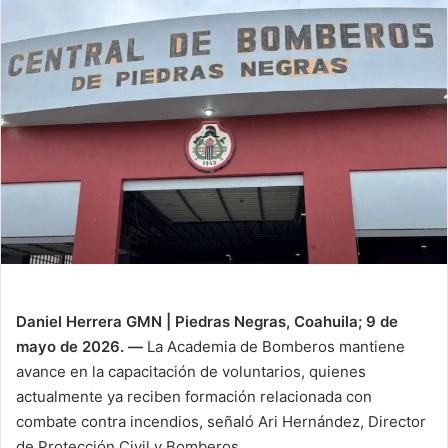
d
a
n
e
m
a
i
l
Daniel Herrera GMN | Piedras Negras, Coahuila; 9 de
mayo de 2026. —
La Academia de Bomberos mantiene
avance en la capacitación de voluntarios, quienes
actualmente ya reciben formación relacionada con
combate contra incendios, señaló Ari Hernández, Director
de Protección Civil y Bomberos.