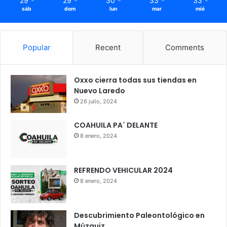
29
29
30
33
33
sáb
dom
lun
mar
mié
Popular
Recent
Comments
Oxxo cierra todas sus tiendas en
Nuevo Laredo
26 julio, 2024
COAHUILA PA´ DELANTE
8 enero, 2024
REFRENDO VEHICULAR 2024
8 enero, 2024
Descubrimiento Paleontológico en
Múzquiz