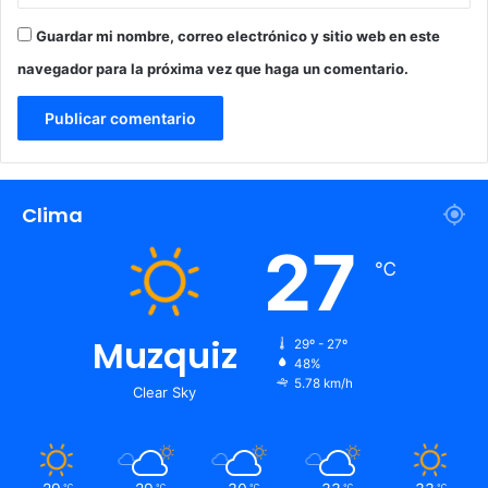
r
S
Guardar mi nombre, correo electrónico y sitio web en este
o
navegador para la próxima vez que haga un comentario.
n
o
r
a
Clima
27
℃
Muzquiz
29º - 27º
48%
5.78 km/h
Clear Sky
℃
℃
℃
℃
℃