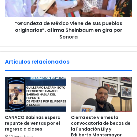
o
e
d
z
e
a
“Grandeza de México viene de sus pueblos
a
d
b
originarios”, afirma Sheinbaum en gira por
e
i
M
Sonora
g
é
e
x
a
i
Articulos relacionados
t
c
o
o
e
v
n
i
A
e
l
n
l
e
e
d
n
e
CANACO Sabinas espera
Cierra este viernes la
d
s
repunte de ventas por el
convocatoria de becas de
e
u
regreso a clases
la Fundación Lily y
s
Edilberto Montemayor
12 horas hace