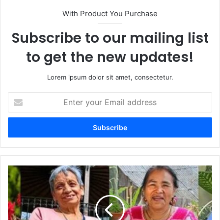
With Product You Purchase
Subscribe to our mailing list
to get the new updates!
Lorem ipsum dolor sit amet, consectetur.
E
n
t
e
r
y
o
u
A
r
v
E
a
m
n
a
z