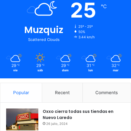
25
℃
Muzquiz
25º - 25º
50%
3.44 km/h
Scattered Clouds
29
29
29
31
32
℃
℃
℃
℃
℃
vie
sáb
dom
lun
mar
Popular
Recent
Comments
Oxxo cierra todas sus tiendas en
Nuevo Laredo
26 julio, 2024