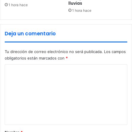
lluvias
a
1 hora hace
s
1 hora hace
N
e
g
Deja un comentario
r
a
s
Tu dirección de correo electrónico no será publicada.
Los campos
obligatorios están marcados con
*
C
o
m
e
n
t
a
r