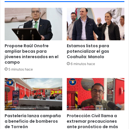
p
e
n
s
i
ó
n
Propone Raúl Onofre
Estamos listos para
f
ampliar becas para
potencializar el gas
e
jóvenes interesados en el
Coahuila: Manolo
d
campo
6 minutos hace
e
5 minutos hace
r
a
l
e
n
P
i
e
Pastelería lanza campaña
Protección Civil llama a
d
a beneficio de bomberos
extremar precauciones
r
de Torreón
ante pronóstico de más