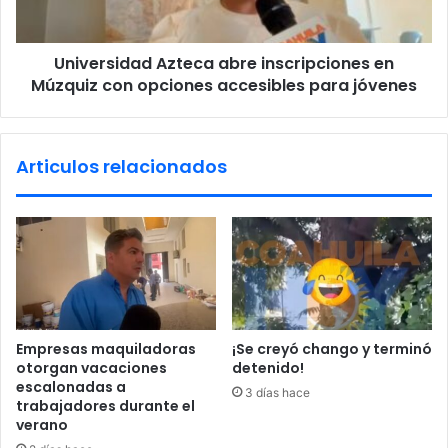
i
i
n
d
c
Universidad Azteca abre inscripciones en
a
e
Múzquiz con opciones accesibles para jóvenes
d
n
A
d
z
i
t
Articulos relacionados
o
e
e
c
n
a
g
a
u
b
a
r
r
e
d
i
e
n
Empresas maquiladoras
¡Se creyó chango y terminó
r
s
otorgan vacaciones
detenido!
í
c
escalonadas a
3 días hace
a
r
trabajadores durante el
d
i
verano
e
p