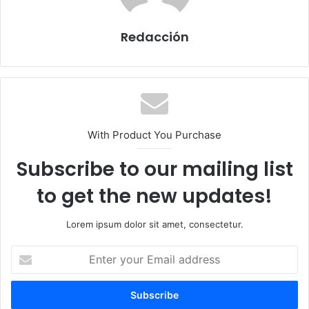
Redacción
With Product You Purchase
Subscribe to our mailing list
to get the new updates!
Lorem ipsum dolor sit amet, consectetur.
E
n
t
e