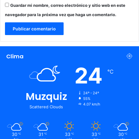
Guardar mi nombre, correo electrónico y sitio web en este
e
n
navegador para la próxima vez que haga un comentario.
e
s
Clima
24
℃
Muzquiz
24º - 24º
55%
4.07 km/h
Scattered Clouds
30
31
33
33
30
℃
℃
℃
℃
℃