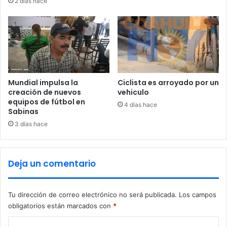
2 días hace
l
c
a
i
c
o
o
n
l
e
o
s
n
e
i
n
Mundial impulsa la
Ciclista es arroyado por un
a
creación de nuevos
vehiculo
M
equipos de fútbol en
I
ú
4 días hace
Sabinas
n
z
f
q
3 días hace
o
u
n
i
a
z
Deja un comentario
v
c
i
o
t
n
Tu dirección de correo electrónico no será publicada.
Los campos
o
obligatorios están marcados con
*
p
c
C