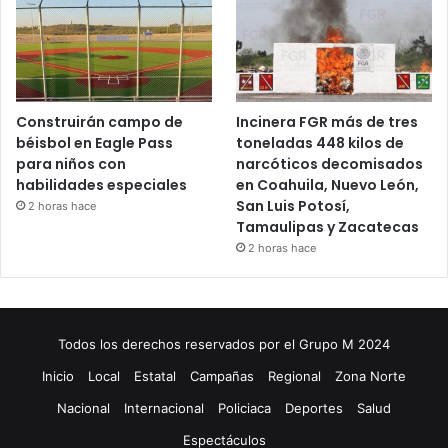
Construirán campo de
Incinera FGR más de tres
béisbol en Eagle Pass
toneladas 448 kilos de
para niños con
narcóticos decomisados
habilidades especiales
en Coahuila, Nuevo León,
San Luis Potosí,
2 horas hace
Tamaulipas y Zacatecas
2 horas hace
Todos los derechos reservados por el Grupo M 2024
Inicio
Local
Estatal
Campañas
Regional
Zona Norte
Nacional
Internacional
Policiaca
Deportes
Salud
Espectáculos