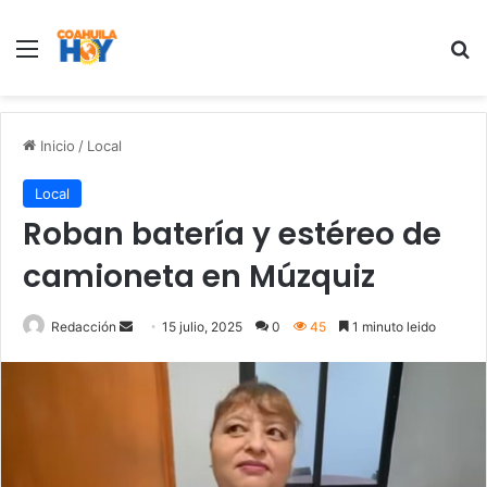
Menu
B
Inicio
/
Local
Local
Roban batería y estéreo de
camioneta en Múzquiz
Redacción
S
15 julio, 2025
0
45
1 minuto leido
e
n
d
a
n
e