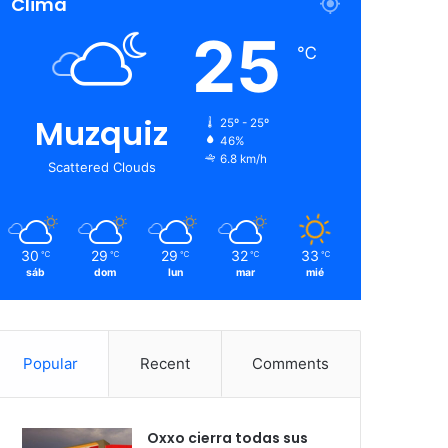
Clima
25
℃
Muzquiz
25º - 25º
46%
6.8 km/h
Scattered Clouds
30
29
29
32
33
℃
℃
℃
℃
℃
sáb
dom
lun
mar
mié
Popular
Recent
Comments
Oxxo cierra todas sus