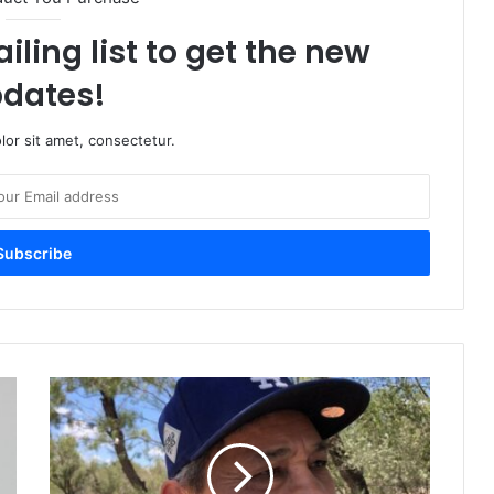
iling list to get the new
dates!
or sit amet, consectetur.
C
o
n
t
i