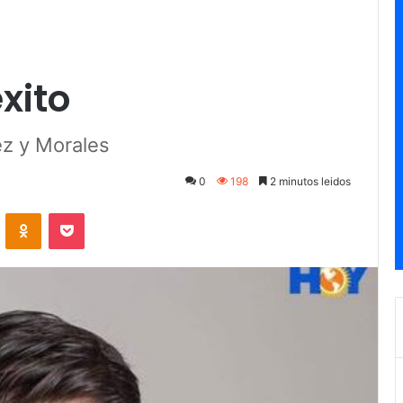
xito
ez y Morales
0
198
2 minutos leidos
ontakte
Odnoklassniki
Pocket