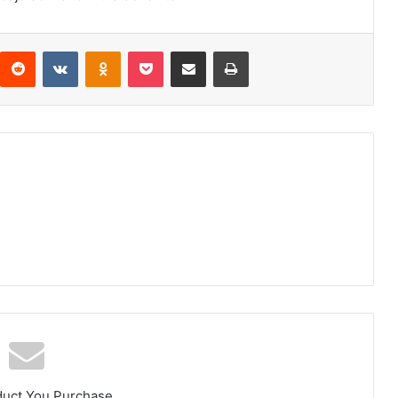
Reddit
VKontakte
Odnoklassniki
Pocket
Compartir via email
Print
duct You Purchase