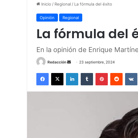
Inicio
/
Regional
/
La fórmula del éxito
Opinión
Regional
La fórmula del é
En la opinión de Enrique Martín
Redacción
S
23 septiembre, 2024
e
Facebook
X
LinkedIn
Tumblr
Pinterest
Reddit
VK
n
d
a
n
e
m
a
i
l