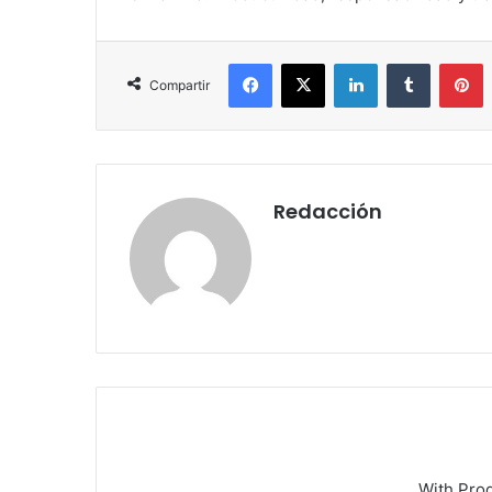
Facebook
X
LinkedIn
Tumblr
Pinterest
Compartir
Redacción
With Pro