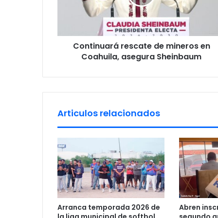
n
a
u
d
a
d
r
r
Continuará rescate de mineros en
á
e
Coahuila, asegura Sheinbaum
r
s
e
s
s
c
a
t
Articulos relacionados
e
d
e
m
i
n
e
r
o
Arranca temporada 2026 de
Abren insc
s
la liga municipal de softbol
segundo gr