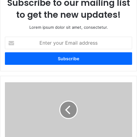
Subscribe to our mailing list
to get the new updates!
Lorem ipsum dolor sit amet, consectetur.
E
n
t
e
r
y
o
u
I
r
n
E
i
m
c
a
i
i
ó
l
l
a
a
d
c