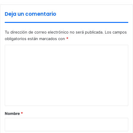
e
f
Deja un comentario
e
c
t
Tu dirección de correo electrónico no será publicada.
Los campos
i
obligatorios están marcados con
*
v
o
C
,
o
m
e
n
t
a
r
Nombre
*
i
o