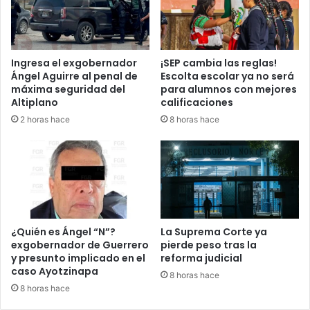
n
i
n
t
Ingresa el exgobernador
¡SEP cambia las reglas!
e
Ángel Aguirre al penal de
Escolta escolar ya no será
n
máxima seguridad del
para alumnos con mejores
t
Altiplano
calificaciones
a
2 horas hace
8 horas hace
r
o
b
a
r
m
a
l
¿Quién es Ángel “N”?
La Suprema Corte ya
e
exgobernador de Guerrero
pierde peso tras la
y presunto implicado en el
reforma judicial
t
caso Ayotzinapa
a
8 horas hace
d
8 horas hace
e