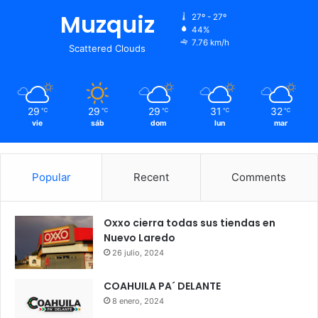
Muzquiz
27º - 27º
44%
7.76 km/h
Scattered Clouds
29
29
29
31
32
℃
℃
℃
℃
℃
vie
sáb
dom
lun
mar
Popular
Recent
Comments
Oxxo cierra todas sus tiendas en
Nuevo Laredo
26 julio, 2024
COAHUILA PA´ DELANTE
8 enero, 2024