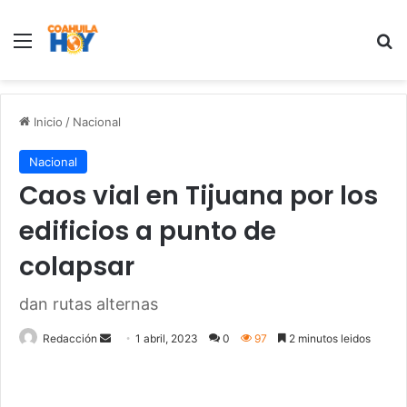
Menu
B
Inicio
/
Nacional
Nacional
Caos vial en Tijuana por los
edificios a punto de
colapsar
dan rutas alternas
Redacción
S
1 abril, 2023
0
97
2 minutos leidos
e
n
d