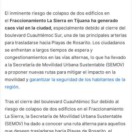
a
El inminente riesgo de colapso de dos edificios en
n
el
Fraccionamiento La Sierra en Tijuana ha generado
e
caos vial en la ciudad,
m
especialmente debido al cierre del
a
boulevard Cuauhtémoc Sur, una de las principales arterias
i
para trasladarse hacia Playas de Rosarito. Los ciudadanos
l
se enfrentan a largos tiempos de espera y
congestionamientos en las vías alternas, lo que ha llevado
a la Secretaría de Movilidad Urbana Sustentable (SEMOV)
a proponer nuevas rutas para mitigar el impacto en la
movilidad y
garantizar la seguridad de los habitantes de la
región
.
Tras el cierre del boulevard Cuauhtémoc Sur debido al
riesgo de colapso de dos edificios en el Fraccionamiento
La Sierra, la Secretaría de Movilidad Urbana Sustentable
(SEMOV) ha dado a conocer una ruta alterna para aquellos
que deseen trasladarse hacia Playas de Rosarito, el