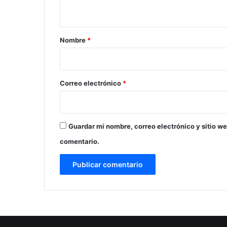
t
a
r
Nombre
*
i
o
*
Correo electrónico
*
Guardar mi nombre, correo electrónico y sitio w
comentario.