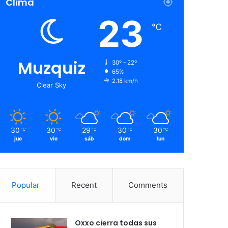
Clima
23
℃
Muzquiz
30º - 22º
65%
2.18 km/h
Clear Sky
30
30
29
30
30
℃
℃
℃
℃
℃
jue
vie
sáb
dom
lun
Popular
Recent
Comments
Oxxo cierra todas sus