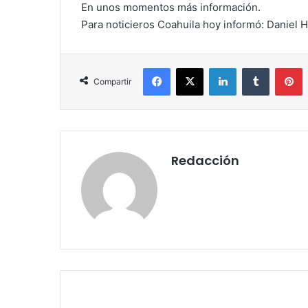
l
En unos momentos más información.
Para noticieros Coahuila hoy informó: Daniel 
Facebook
X
LinkedIn
Tumblr
Pinterest
Compartir
Redacción