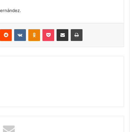
Hernández.
Reddit
VKontakte
Odnoklassniki
Pocket
Compartir via email
Print