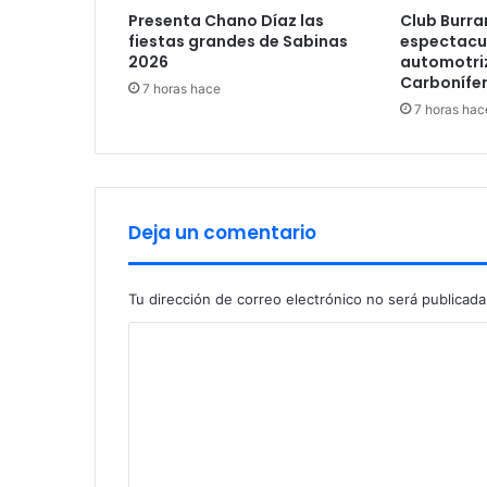
b
Presenta Chano Díaz las
Club Burra
í
fiestas grandes de Sabinas
espectacu
a
2026
automotriz
s
Carbonífe
7 horas hace
i
7 horas hac
d
o
s
e
c
Deja un comentario
u
e
s
t
Tu dirección de correo electrónico no será publicada
r
C
a
d
o
a
m
e
n