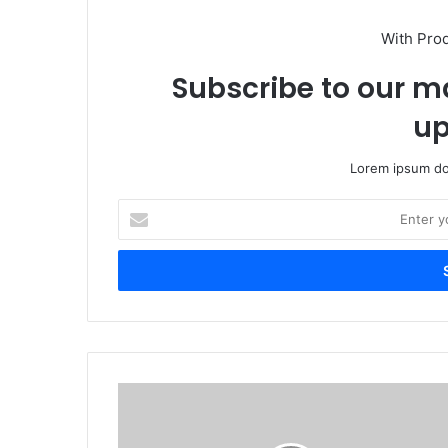
With Pro
Subscribe to our ma
up
Lorem ipsum dol
E
n
t
e
r
y
o
u
r
L
E
a
m
l
a