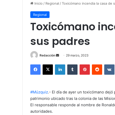
Inicio
/
Regional
/
Toxicómano incendia la casa de 
Regional
Toxicómano inc
sus padres
Redacción
S
29 marzo, 2023
e
Facebook
X
LinkedIn
Tumblr
Pinterest
Reddit
VK
n
d
a
n
#Múzquiz
.- El día de ayer un toxicómano dejó 
e
patrimonio ubicado tras la colonia de las Misio
m
El responsable responde al nombre de Ronaldo
a
i
autoridades.