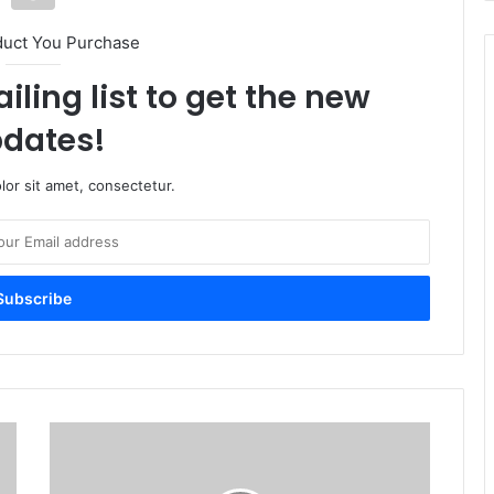
duct You Purchase
iling list to get the new
dates!
or sit amet, consectetur.
S
e
i