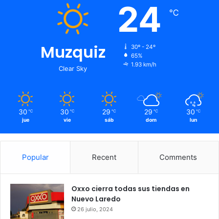
24
℃
Muzquiz
30º - 24º
65%
1.93 km/h
Clear Sky
30
30
29
29
30
℃
℃
℃
℃
℃
jue
vie
sáb
dom
lun
Popular
Recent
Comments
Oxxo cierra todas sus tiendas en
Nuevo Laredo
26 julio, 2024