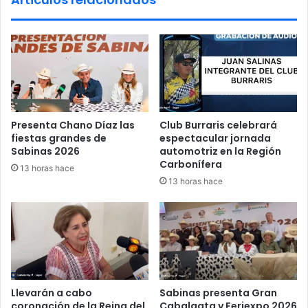
o
z
n
a
a
C
e
i
n
u
Z
d
z
a
a
d
r
Presenta Chano Díaz las
Club Burraris celebrará
a
a
fiestas grandes de
espectacular jornada
n
g
Sabinas 2026
automotriz en la Región
a
o
Carbonífera
13 horas hace
p
z
13 horas hace
o
a
r
l
a
S
e
g
u
Llevarán a cabo
Sabinas presenta Gran
r
coronación de la Reina del
Cabalgata y Feriexpo 2026