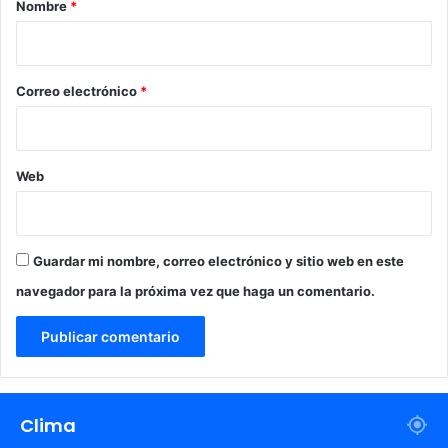
Nombre
*
o
a
i
h
o
u
*
i
Correo electrónico
*
l
a
Web
Guardar mi nombre, correo electrónico y sitio web en este
navegador para la próxima vez que haga un comentario.
Clima