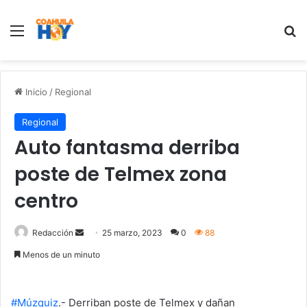
Menu
B
Inicio
/
Regional
Regional
Auto fantasma derriba
poste de Telmex zona
centro
Redacción
S
25 marzo, 2023
0
88
e
Menos de un minuto
n
d
a
#Múzquiz
.- Derriban poste de Telmex y dañan