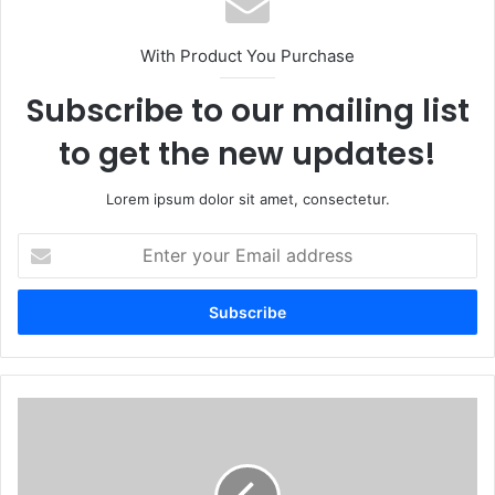
With Product You Purchase
Subscribe to our mailing list
to get the new updates!
Lorem ipsum dolor sit amet, consectetur.
E
n
t
e
r
y
o
u
S
r
e
E
r
m
e