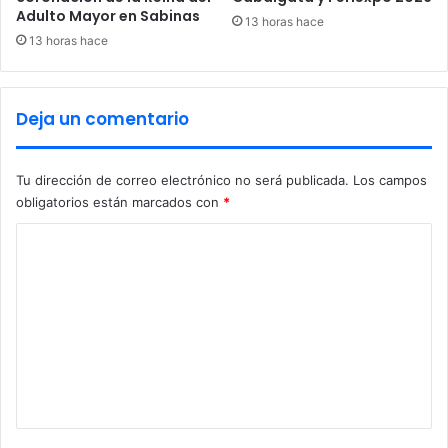
i
Adulto Mayor en Sabinas
13 horas hace
d
13 horas hace
a
d
p
Deja un comentario
a
r
a
Tu dirección de correo electrónico no será publicada.
Los campos
G
obligatorios están marcados con
*
o
b
C
e
r
o
n
m
a
e
d
o
n
r
t
d
e
a
C
r