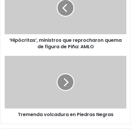
m
p
a
ó
i
c
l
r
a
i
d
t
d
‘Hipócritas’, ministros que reprocharon quema
a
r
de figura de Piña: AMLO
s
e
’
s
,
T
s
m
r
i
e
n
m
i
e
s
n
t
d
r
a
o
v
s
Tremenda volcadura en Piedras Negras
o
q
l
u
c