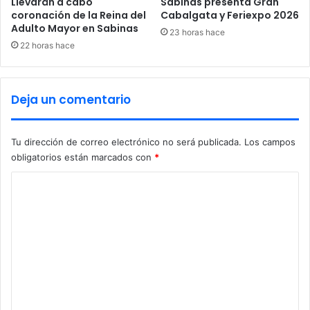
Llevarán a cabo
Sabinas presenta Gran
u
coronación de la Reina del
Cabalgata y Feriexpo 2026
r
Adulto Mayor en Sabinas
23 horas hace
a
22 horas hace
d
e
P
Deja un comentario
i
ñ
a
Tu dirección de correo electrónico no será publicada.
Los campos
:
obligatorios están marcados con
*
A
M
C
L
O
o
m
e
n
t
a