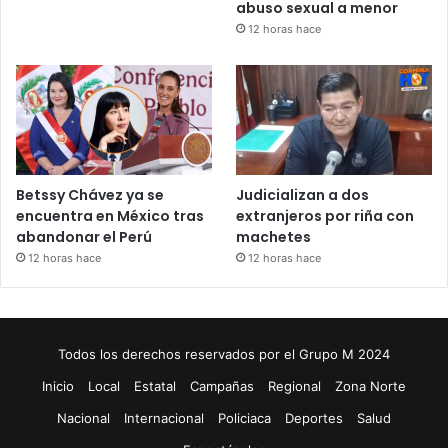
abuso sexual a menor
12 horas hace
Betssy Chávez ya se
Judicializan a dos
encuentra en México tras
extranjeros por riña con
abandonar el Perú
machetes
12 horas hace
12 horas hace
Todos los derechos reservados por el Grupo M 2024
Inicio
Local
Estatal
Campañas
Regional
Zona Norte
Nacional
Internacional
Policiaca
Deportes
Salud