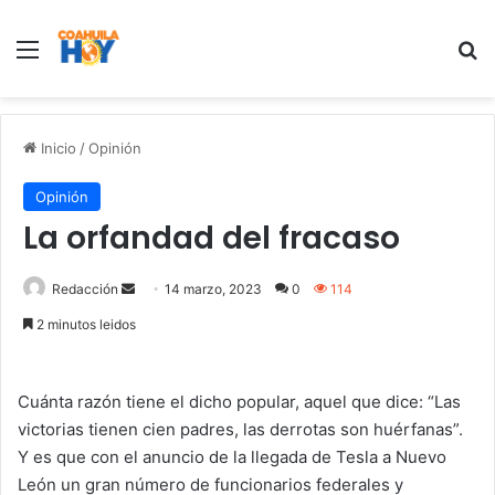
Menu
B
Inicio
/
Opinión
Opinión
La orfandad del fracaso
Redacción
S
14 marzo, 2023
0
114
e
2 minutos leidos
n
d
a
Cuánta razón tiene el dicho popular, aquel que dice: “Las
n
victorias tienen cien padres, las derrotas son huérfanas”.
e
Y es que con el anuncio de la llegada de Tesla a Nuevo
m
León un gran número de funcionarios federales y