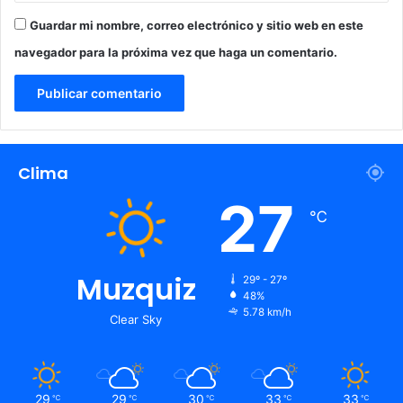
Guardar mi nombre, correo electrónico y sitio web en este
navegador para la próxima vez que haga un comentario.
Clima
27
℃
Muzquiz
29º - 27º
48%
5.78 km/h
Clear Sky
29
29
30
33
33
℃
℃
℃
℃
℃