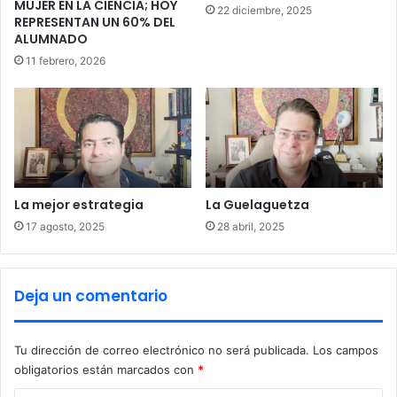
MUJER EN LA CIENCIA; HOY
22 diciembre, 2025
o
REPRESENTAN UN 60% DEL
s
ALUMNADO
a
11 febrero, 2026
n
t
e
i
n
c
e
n
La mejor estrategia
La Guelaguetza
d
17 agosto, 2025
28 abril, 2025
i
o
e
Deja un comentario
n
c
h
a
Tu dirección de correo electrónico no será publicada.
Los campos
t
obligatorios están marcados con
*
a