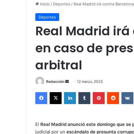
Inicio
/
Deportes
/
Real Madrid irá contra Barcelona
Deportes
Real Madrid irá
en caso de pre
arbitral
Redacción
S
12 marzo, 2023
e
Facebook
X
LinkedIn
Tumblr
Pinterest
Reddit
VK
n
d
a
n
El
Real Madrid anunció este domingo que se 
e
judicial por un
escándalo de presunta corrupci
m