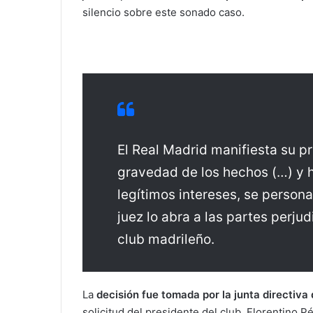
silencio sobre este sonado caso.
a
i
l
El Real Madrid manifiesta su p
gravedad de los hechos (…) y 
legítimos intereses, se person
juez lo abra a las partes perj
club madrileño.
La
decisión fue tomada por la junta directiva
solicitud del presidente del club, Florentino P