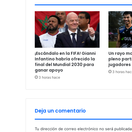
t
e
E
U
e
n
e
l
¡Escándalo en la FIFA! Gianni
Un rayo ma
C
Infantino habría ofrecido la
pleno parti
l
final del Mundial 2030 para
jugadores 
á
ganar apoyo
3 horas hac
s
3 horas hace
i
c
o
M
u
n
Deja un comentario
d
i
a
Tu dirección de correo electrónico no será publicada