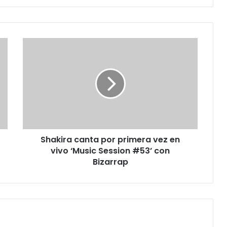
S
h
a
k
i
r
a
c
a
Shakira canta por primera vez en
n
vivo ‘Music Session #53’ con
t
a
Bizarrap
p
o
r
p
r
i