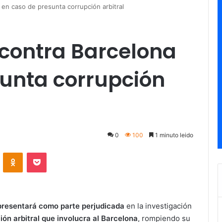
 en caso de presunta corrupción arbitral
 contra Barcelona
sunta corrupción
0
100
1 minuto leido
ontakte
Odnoklassniki
Pocket
presentará como parte perjudicada
en la investigación
ón arbitral que involucra al Barcelona
, rompiendo su