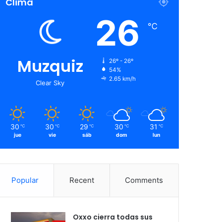
Clima
26
℃
Muzquiz
26º - 26º
54%
2.65 km/h
Clear Sky
30
30
29
30
31
℃
℃
℃
℃
℃
jue
vie
sáb
dom
lun
Popular
Recent
Comments
Oxxo cierra todas sus