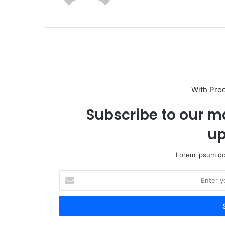
With Pro
Subscribe to our ma
up
Lorem ipsum dol
E
n
t
e
r