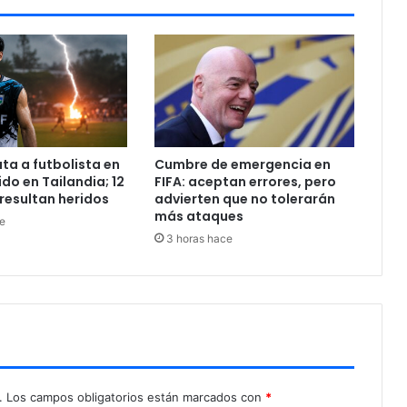
m
e
r
a
v
e
z
e
ta a futbolista en
Cumbre de emergencia en
n
do en Tailandia; 12
FIFA: aceptan errores, pero
v
resultan heridos
advierten que no tolerarán
i
más ataques
e
v
3 horas hace
o
‘
M
u
s
i
c
S
e
.
Los campos obligatorios están marcados con
*