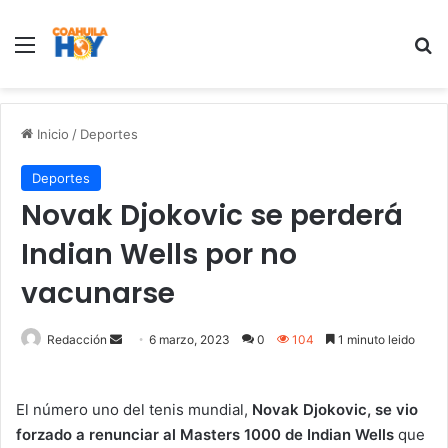
Menu
B
Inicio
/
Deportes
Deportes
Novak Djokovic se perderá
Indian Wells por no
vacunarse
Redacción
S
6 marzo, 2023
0
104
1 minuto leido
e
n
El número uno del tenis mundial,
Novak Djokovic, se vio
d
forzado a renunciar al Masters 1000 de Indian Wells
que
a