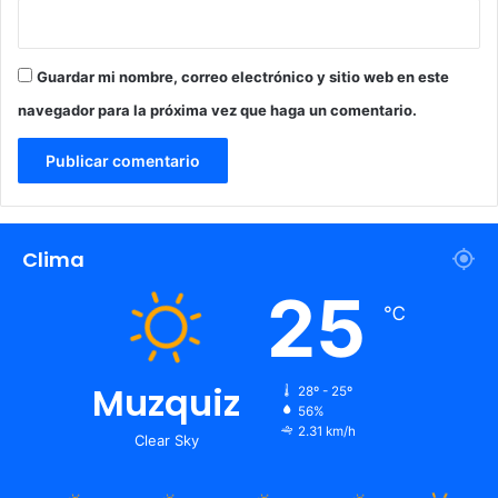
Guardar mi nombre, correo electrónico y sitio web en este
navegador para la próxima vez que haga un comentario.
Clima
25
℃
Muzquiz
28º - 25º
56%
2.31 km/h
Clear Sky