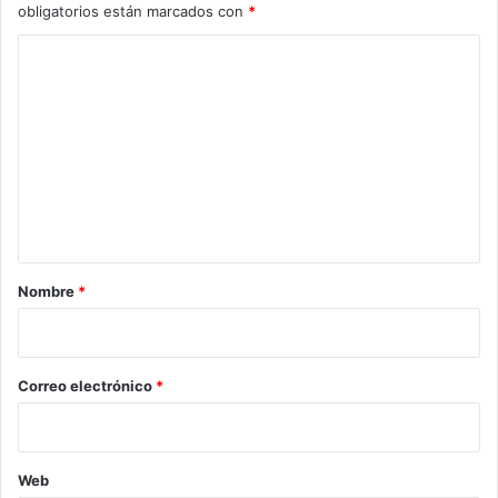
obligatorios están marcados con
*
C
o
m
e
n
t
a
r
Nombre
*
i
o
*
Correo electrónico
*
Web