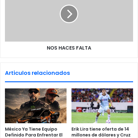
s
o
S
d
H
e
A
g
C
a
E
e
S
n
F
NOS HACES FALTA
R
A
i
L
o
T
B
A
Articulos relacionados
r
a
v
o
,
A
l
l
e
México Ya Tiene Equipo
Erik Lira tiene oferta de 14
n
Definido Para Enfrentar El
millones de dólares y Cruz
d