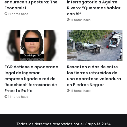
endurece su postura: The
interrogatorio a Aguirre
Economist
Rivero: “Queremos hablar
con él”
11 horas hace
11 horas hace
FGR detiene a apoderada
Rescatan a dos de entre
legal de Ingemar,
los fierros retorcidos de
empresa ligada a red de
una aparatosa volcadura
‘huachicol’ ferroviario de
en Piedras Negras
Ernesto Ruffo
11 horas hace
11 horas hace
Todos los derechos reservados por el Grupo M 2024