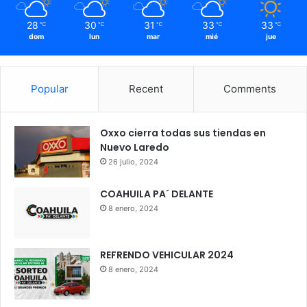
28
30
31
33
33
℃
℃
℃
℃
℃
dom
lun
mar
mié
jue
Popular
Recent
Comments
Oxxo cierra todas sus tiendas en
Nuevo Laredo
26 julio, 2024
COAHUILA PA´ DELANTE
8 enero, 2024
REFRENDO VEHICULAR 2024
8 enero, 2024