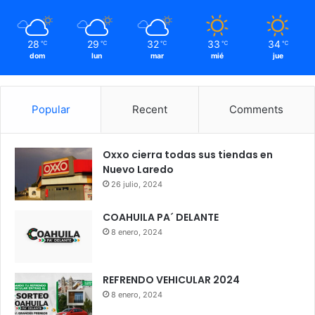
28
29
32
33
34
℃
℃
℃
℃
℃
dom
lun
mar
mié
jue
Popular
Recent
Comments
Oxxo cierra todas sus tiendas en
Nuevo Laredo
26 julio, 2024
COAHUILA PA´ DELANTE
8 enero, 2024
REFRENDO VEHICULAR 2024
8 enero, 2024