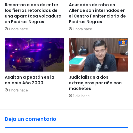
i
a
Rescatan a dos de entre
Acusados de robo en
v
e
los fierros retorcidos de
Allende son internados en
o
n
una aparatosa volcadura
el Centro Penitenciario de
V
en Piedras Negras
Piedras Negras
i
1 hora hace
1 hora hace
l
l
a
U
n
i
ó
n
Asaltan a peatón en la
Judicializan a dos
colonia Año 2000
extranjeros por riña con
machetes
1 hora hace
1 día hace
Deja un comentario