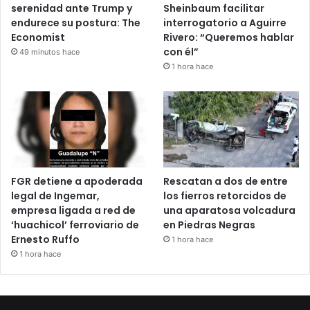
serenidad ante Trump y
Sheinbaum facilitar
endurece su postura: The
interrogatorio a Aguirre
Economist
Rivero: “Queremos hablar
con él”
49 minutos hace
1 hora hace
FGR detiene a apoderada
Rescatan a dos de entre
legal de Ingemar,
los fierros retorcidos de
empresa ligada a red de
una aparatosa volcadura
‘huachicol’ ferroviario de
en Piedras Negras
Ernesto Ruffo
1 hora hace
1 hora hace