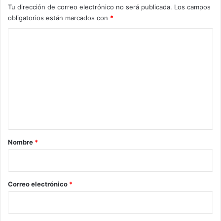
Tu dirección de correo electrónico no será publicada.
Los campos
obligatorios están marcados con
*
C
o
m
e
n
t
a
r
Nombre
*
i
o
*
Correo electrónico
*