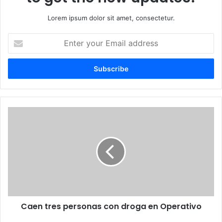
Lorem ipsum dolor sit amet, consectetur.
E
n
t
e
r
y
o
u
C
r
a
E
e
m
n
a
t
i
r
l
e
a
s
d
p
d
Caen tres personas con droga en Operativo
e
r
r