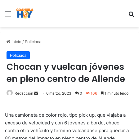
Menu
B
Inicio
/
Policiaca
Policiaca
Chocan y vuelcan jóvenes
en pleno centro de Allende
Redacción
S
6 marzo, 2023
0
106
1 minuto leido
e
n
Una camioneta de color rojo, tipo pick up, que viajaba a
d
exceso de velocidad y con 6 jóvenes a bordo, choco
a
contra otro vehículo y termino volcandose para quedar a
n
80 metros del impacto en pleno centro de Allende,
e