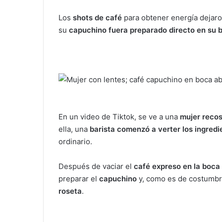
l
Los
shots de café
para obtener energía dejaro
su
capuchino fuera preparado directo en su 
En un video de Tiktok, se ve a una
mujer reco
ella, una
barista comenzó a verter los ingred
ordinario.
Después de vaciar el
café expreso en la boca 
preparar el
capuchino
y, como es de costumbre
roseta
.