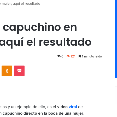
 mujer; aquí el resultado
a capuchino en
aquí el resultado
0
121
1 minuto leido
ontakte
Odnoklassniki
Pocket
mas y un ejemplo de ello, es el
video
viral
de
n capuchino directo en la boca de una mujer
.