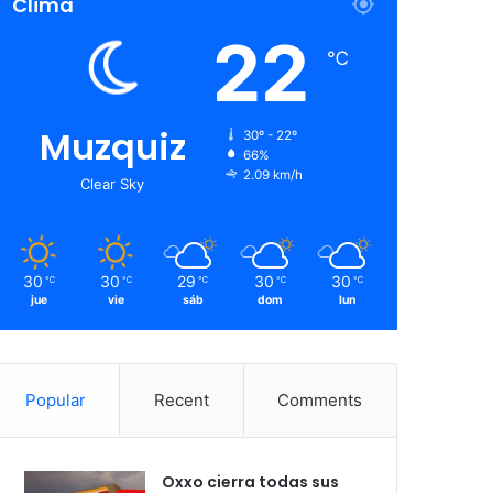
Clima
22
℃
Muzquiz
30º - 22º
66%
2.09 km/h
Clear Sky
30
30
29
30
30
℃
℃
℃
℃
℃
jue
vie
sáb
dom
lun
Popular
Recent
Comments
Oxxo cierra todas sus