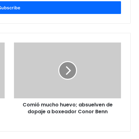
C
o
m
i
ó
m
u
c
h
Comió mucho huevo; absuelven de
o
dopaje a boxeador Conor Benn
h
u
e
v
o