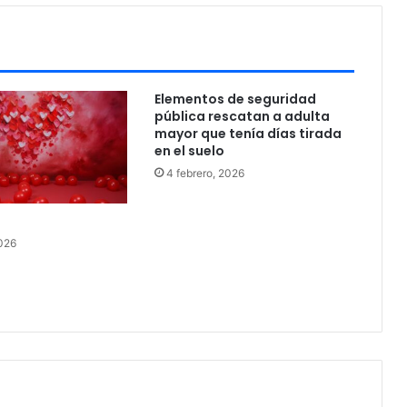
;
a
b
s
u
Elementos de seguridad
e
pública rescatan a adulta
l
mayor que tenía días tirada
v
en el suelo
e
4 febrero, 2026
n
d
e
d
2026
o
p
a
j
e
a
b
o