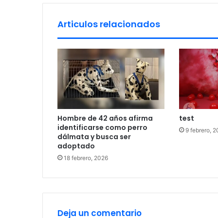
n
p
Articulos relacionados
r
o
m
e
t
i
d
o
y
Hombre de 42 años afirma
test
b
identificarse como perro
u
9 febrero, 
dálmata y busca ser
s
adoptado
c
18 febrero, 2026
a
n
q
u
e
d
Deja un comentario