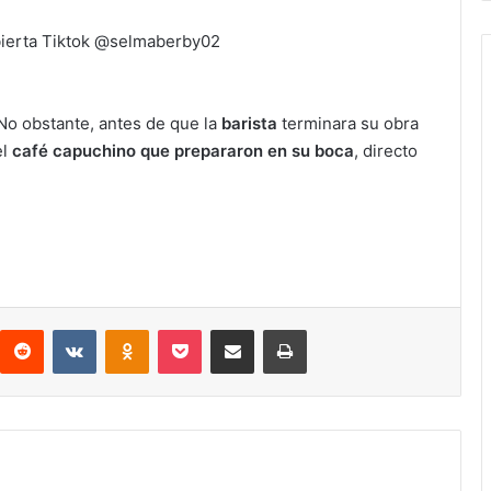
No obstante, antes de que la
barista
terminara su obra
el
café capuchino que prepararon en su boca
, directo
Reddit
VKontakte
Odnoklassniki
Pocket
Compartir via email
Print