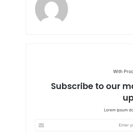
With Pro
Subscribe to our ma
up
Lorem ipsum dol
E
n