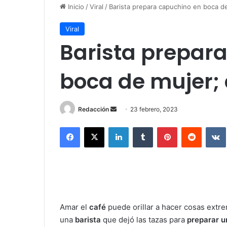
Inicio
/
Viral
/
Barista prepara capuchino en boca de
Viral
Barista prepar
boca de mujer; 
Redacción
S
23 febrero, 2023
e
Facebook
X
LinkedIn
Tumblr
Pinterest
Reddit
VK
n
d
a
n
e
m
Amar el
café
puede orillar a hacer cosas extre
a
i
una
barista
que dejó las tazas para
preparar u