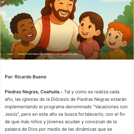
d
a
n
e
m
a
i
l
Por: Ricardo Bueno
Piedras Negras, Coahuila.-
Tal y como se realiza cada
año, las iglesias de la Diócesis de Piedras Negras estarán
implementando el programa denominado “Vacaciones con
Jesús”, pero en este año se busca fortalecerlo, con el fin
de que más niños y jóvenes acudan y conozcan de la
palabra de Dios por medio de las dinámicas que se