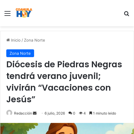
Menu
B
Inicio
/
Zona Norte
Zona Norte
Diócesis de Piedras Negras
tendrá verano juvenil;
vivirán “Vacaciones con
Jesús”
Redacción
S
6 julio, 2026
0
4
1 minuto leido
e
n