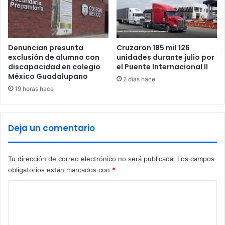
o
r
g
a
u
s
n
d
,
e
Denuncian presunta
Cruzaron 185 mil 126
p
l
exclusión de alumno con
unidades durante julio por
e
a
discapacidad en colegio
el Puente Internacional II
r
México Guadalupano
S
2 días hace
o
a
19 horas hace
d
l
e
u
f
d
Deja un comentario
i
”
e
d
n
u
Tu dirección de correo electrónico no será publicada.
Los campos
d
r
e
obligatorios están marcados con
*
a
a
n
C
l
t
a
e
o
F
e
m
I
l