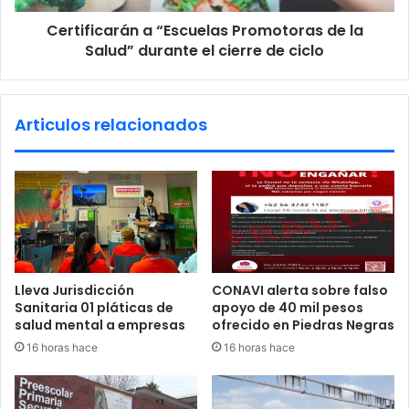
d
a
a
Certificarán a “Escuelas Promotoras de la
r
d
Salud” durante el cierre de ciclo
á
e
n
T
a
r
“
Articulos relacionados
u
E
m
s
p
c
p
u
o
e
r
l
e
a
l
s
c
P
Lleva Jurisdicción
CONAVI alerta sobre falso
a
r
Sanitaria 01 pláticas de
apoyo de 40 mil pesos
s
o
salud mental a empresas
ofrecido en Piedras Negras
o
m
16 horas hace
16 horas hace
B
o
a
t
l
o