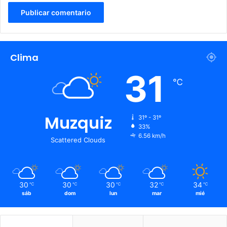
Clima
31
℃
Muzquiz
31º - 31º
33%
6.56 km/h
Scattered Clouds
30
30
30
32
34
℃
℃
℃
℃
℃
sáb
dom
lun
mar
mié