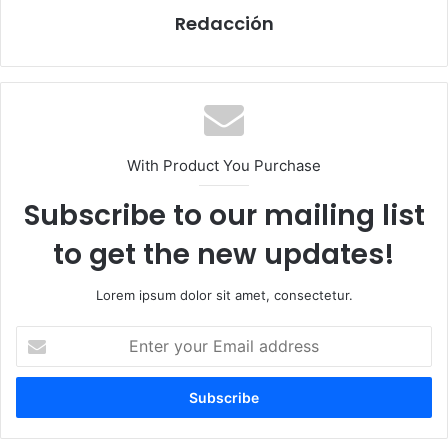
Redacción
With Product You Purchase
Subscribe to our mailing list
to get the new updates!
Lorem ipsum dolor sit amet, consectetur.
E
n
t
e
r
y