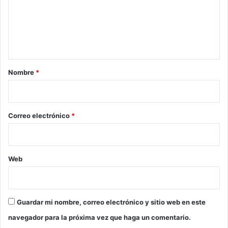
F
e
c
A
i
n
e
t
r
r
a
e
r
Nombre
*
d
e
i
c
o
i
*
Correo electrónico
*
c
l
o
Web
Guardar mi nombre, correo electrónico y sitio web en este
navegador para la próxima vez que haga un comentario.