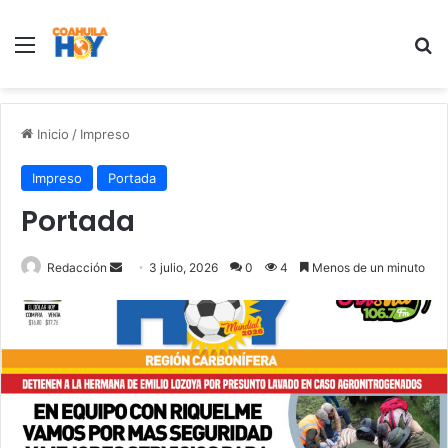
Menu
B
Inicio
/
Impreso
Impreso
Portada
Portada
Redacción
S
3 julio, 2026
0
4
Menos de un minuto
e
n
d
a
n
e
m