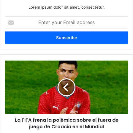
Lorem ipsum dolor sit amet, consectetur.
E
n
t
e
r
y
o
u
L
r
a
E
F
m
I
a
F
i
A
l
f
a
r
d
e
d
La FIFA frena la polémica sobre el fuera de
n
r
juego de Croacia en el Mundial
a
e
l