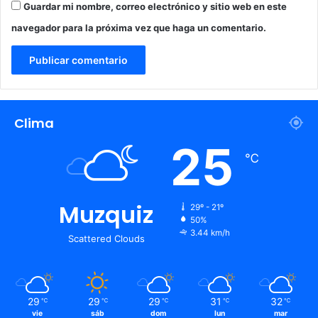
Guardar mi nombre, correo electrónico y sitio web en este
navegador para la próxima vez que haga un comentario.
Clima
25
℃
Muzquiz
29º - 21º
50%
3.44 km/h
Scattered Clouds
29
29
29
31
32
℃
℃
℃
℃
℃
vie
sáb
dom
lun
mar