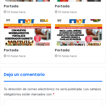
d
Portada
Portada
e
10 horas hace
10 horas hace
j
u
e
g
o
d
e
C
Portada
Portada
r
10 horas hace
10 horas hace
o
a
c
i
Deja un comentario
a
e
n
Tu dirección de correo electrónico no será publicada.
Los campos
e
obligatorios están marcados con
*
l
M
C