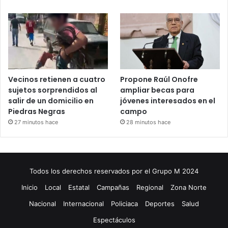
Vecinos retienen a cuatro
Propone Raúl Onofre
sujetos sorprendidos al
ampliar becas para
salir de un domicilio en
jóvenes interesados en el
Piedras Negras
campo
27 minutos hace
28 minutos hace
Todos los derechos reservados por el Grupo M 2024
Inicio
Local
Estatal
Campañas
Regional
Zona Norte
Nacional
Internacional
Policiaca
Deportes
Salud
Espectáculos