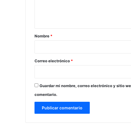
n
t
a
r
Nombre
*
i
o
*
Correo electrónico
*
Guardar mi nombre, correo electrónico y sitio w
comentario.