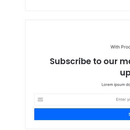
With Pro
Subscribe to our ma
up
Lorem ipsum dol
E
n
t
e
r
y