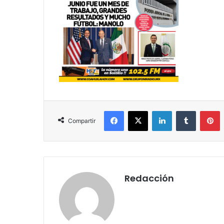
Facebook
X
LinkedIn
Tumblr
Pinterest
Compartir
Redacción