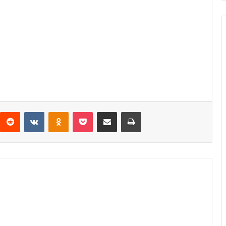
Reddit
VKontakte
Odnoklassniki
Pocket
Compartir via email
Print