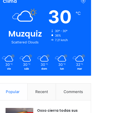
Clima
30
℃
Muzquiz
30º - 30º
36%
7.21 km/h
Scattered Clouds
30
30
30
30
32
℃
℃
℃
℃
℃
vie
sáb
dom
lun
mar
Popular
Recent
Comments
Oxxo cierra todas sus