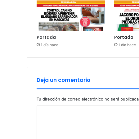
Portada
Portada
1 día hace
1 día hace
Deja un comentario
Tu dirección de correo electrónico no será publicada
C
o
m
e