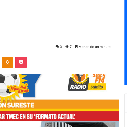
0
7
Menos de un minuto
ontakte
Odnoklassniki
Pocket