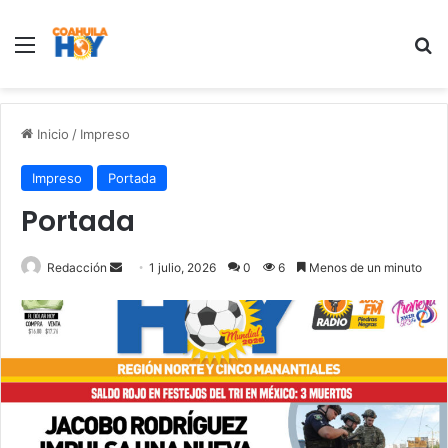
Menu
B
Inicio
/
Impreso
Impreso
Portada
Portada
Redacción
S
1 julio, 2026
0
6
Menos de un minuto
e
n
d
a
n
e
m