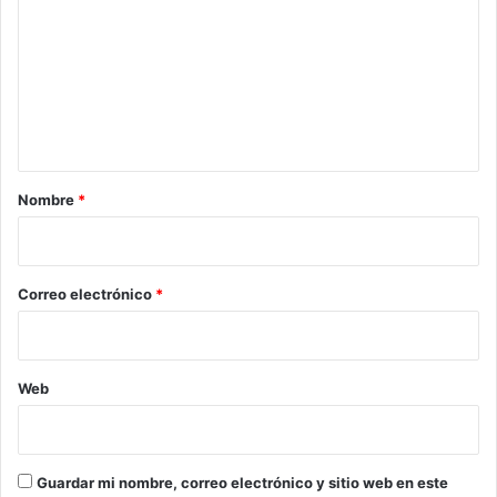
m
e
n
t
a
r
Nombre
*
i
o
*
Correo electrónico
*
Web
Guardar mi nombre, correo electrónico y sitio web en este