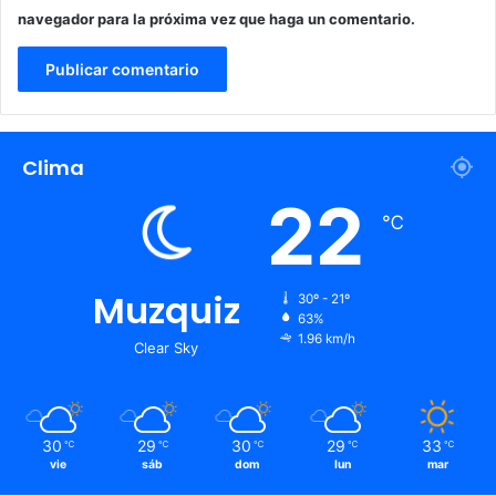
navegador para la próxima vez que haga un comentario.
Clima
22
℃
Muzquiz
30º - 21º
63%
1.96 km/h
Clear Sky
30
29
30
29
33
℃
℃
℃
℃
℃
vie
sáb
dom
lun
mar