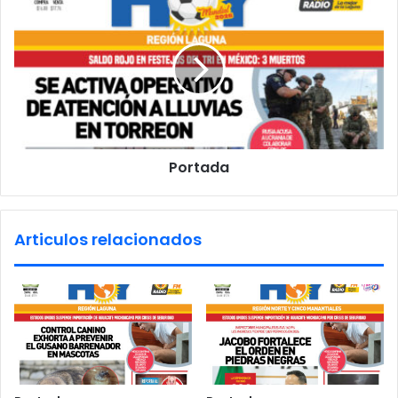
s
o
s
r
t
a
d
a
Portada
Articulos relacionados