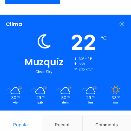
Clima
22
℃
Muzquiz
30º - 21º
66%
2.15 km/h
Clear Sky
30
29
30
29
33
℃
℃
℃
℃
℃
vie
sáb
dom
lun
mar
Popular
Recent
Comments