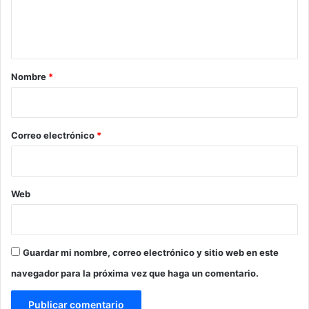
n
t
a
r
Nombre
*
i
o
*
Correo electrónico
*
Web
Guardar mi nombre, correo electrónico y sitio web en este
navegador para la próxima vez que haga un comentario.