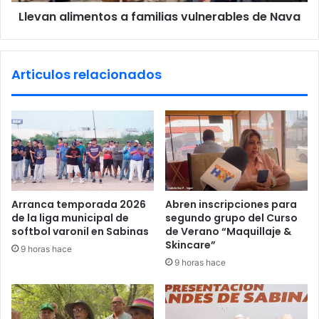
i
n
Llevan alimentos a familias vulnerables de Nava
m
d
e
e
n
l
t
Articulos relacionados
A
o
u
s
d
a
i
f
t
a
o
m
r
i
i
l
o
i
Arranca temporada 2026
Abren inscripciones para
M
a
de la liga municipal de
segundo grupo del Curso
u
s
softbol varonil en Sabinas
de Verano “Maquillaje &
n
v
Skincare”
9 horas hace
i
u
9 horas hace
c
l
i
n
p
e
a
r