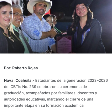
n
e
m
a
i
l
Por: Roberto Rojas
Nava, Coahuila.-
Estudiantes de la generación 2023–2026
del CBTis No. 239 celebraron su ceremonia de
graduación, acompañados por familiares, docentes y
autoridades educativas, marcando el cierre de una
importante etapa en su formación académica.