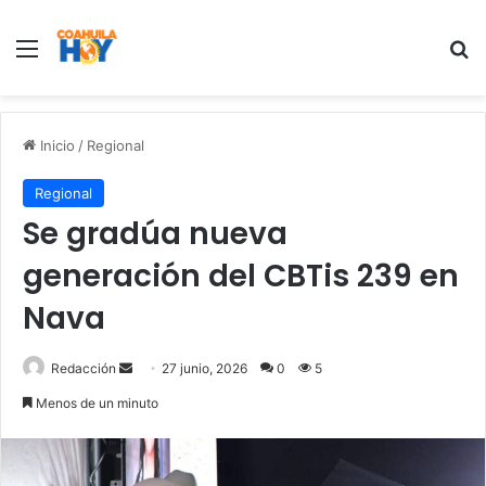
Menu
B
Inicio
/
Regional
Regional
Se gradúa nueva
generación del CBTis 239 en
Nava
Redacción
S
27 junio, 2026
0
5
e
Menos de un minuto
n
d
a