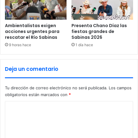
l
a
d
b
e
l
V
e
Ambientalistas exigen
Presenta Chano Díaz las
i
s
acciones urgentes para
fiestas grandes de
l
rescatar el Río Sabinas
Sabinas 2026
d
l
e
9 horas hace
1 día hace
a
N
U
a
n
v
Deja un comentario
i
a
ó
n
Tu dirección de correo electrónico no será publicada.
Los campos
obligatorios están marcados con
*
C
o
m
e