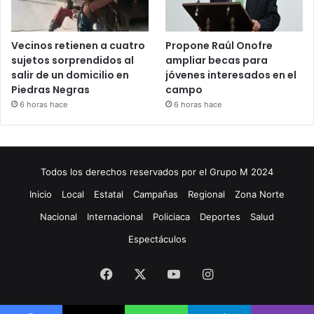
Vecinos retienen a cuatro
Propone Raúl Onofre
sujetos sorprendidos al
ampliar becas para
salir de un domicilio en
jóvenes interesados en el
Piedras Negras
campo
6 horas hace
6 horas hace
Todos los derechos reservados por el Grupo M 2024
Inicio
Local
Estatal
Campañas
Regional
Zona Norte
Nacional
Internacional
Policiaca
Deportes
Salud
Espectáculos
Facebook
X
YouTube
Instagram