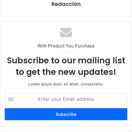
Redacción
With Product You Purchase
Subscribe to our mailing list
to get the new updates!
Lorem ipsum dolor sit amet, consectetur.
E
n
t
e
r
y