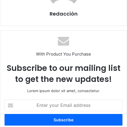
Redacción
With Product You Purchase
Subscribe to our mailing list
to get the new updates!
Lorem ipsum dolor sit amet, consectetur.
E
n
t
e
r