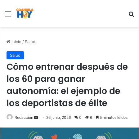
Menu
B
Inicio
/
Salud
Salud
Cómo entrenar después de
los 60 para ganar
autonomía: el ejemplo de
los deportistas de élite
Redacción
S
26 junio, 2026
0
6
5 minutos leidos
e
n