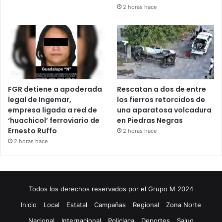
2 horas hace
FGR detiene a apoderada
Rescatan a dos de entre
legal de Ingemar,
los fierros retorcidos de
empresa ligada a red de
una aparatosa volcadura
‘huachicol’ ferroviario de
en Piedras Negras
Ernesto Ruffo
2 horas hace
2 horas hace
Todos los derechos reservados por el Grupo M 2024
Inicio
Local
Estatal
Campañas
Regional
Zona Norte
Nacional
Internacional
Policiaca
Deportes
Salud