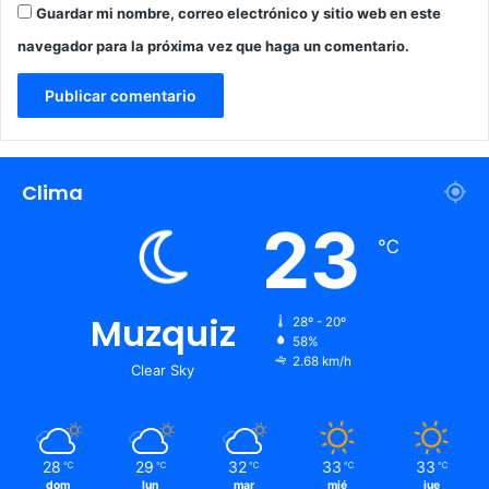
Guardar mi nombre, correo electrónico y sitio web en este
o
m
navegador para la próxima vez que haga un comentario.
b
a
Clima
23
℃
Muzquiz
28º - 20º
58%
2.68 km/h
Clear Sky
28
29
32
33
33
℃
℃
℃
℃
℃
dom
lun
mar
mié
jue