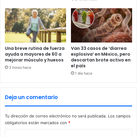
u
e
d
n
C
g
a
r
s
a
a
d
p
u
o
a
Una breve rutina de fuerza
Van 33 casos de ‘diarrea
r
ayuda a mayores de 60 a
explosiva’ en México, pero
c
mejorar músculo y huesos
descartan brote activo en
C
i
el país
a
ó
3 horas hace
s
n
1 día hace
a
d
e
l
Deja un comentario
a
U
A
Tu dirección de correo electrónico no será publicada.
Los campos
P
obligatorios están marcados con
*
N
t
C