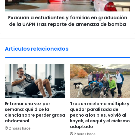
c
a
i
e
a
Evacuan a estudiantes y familias en graduación
s
r
de la UAPN tras reporte de amenaza de bomba
t
i
u
o
d
s
i
Articulos relacionados
d
a
e
n
l
t
p
e
r
s
o
y
g
f
r
a
a
m
Entrenar una vez por
Tras un mieloma múltiple y
m
i
semana: qué dice la
quedar paralizada del
a
l
ciencia sobre perder grasa
pecho a los pies, volvió al
S
i
abdominal
kayak, el esquí y el ciclismo
a
a
adaptado
2 horas hace
l
s
2 horas hace