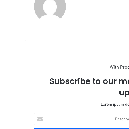
With Pro
Subscribe to our ma
up
Lorem ipsum dol
E
n
t