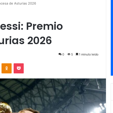
ncesa de Asturias 2026
essi: Premio
urias 2026
0
5
1 minuto leido
ontakte
Odnoklassniki
Pocket