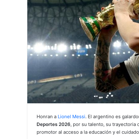
l
Honran a
Lionel Messi
. El argentino es galard
Deportes 2026
, por su talento, su trayectori
promotor al acceso a la educación y el cuidado