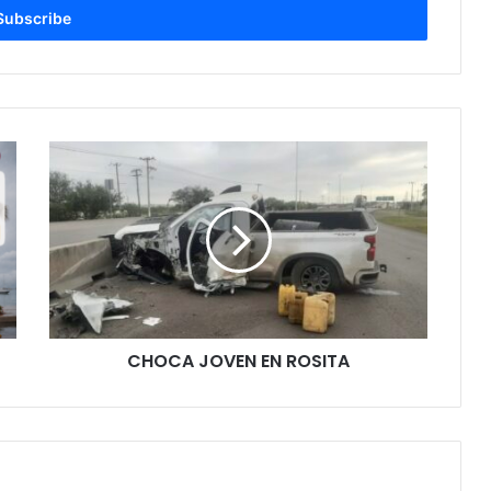
C
H
O
C
A
J
O
V
E
CHOCA JOVEN EN ROSITA
N
E
N
R
O
S