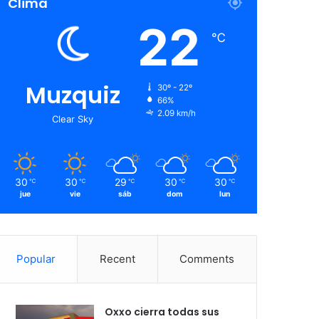
Clima
22
℃
Muzquiz
30º - 22º
66%
2.09 km/h
Clear Sky
30
30
29
30
30
℃
℃
℃
℃
℃
jue
vie
sáb
dom
lun
Popular
Recent
Comments
Oxxo cierra todas sus