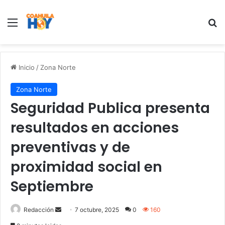
Menu
B
Inicio
/
Zona Norte
Zona Norte
Seguridad Publica presenta
resultados en acciones
preventivas y de
proximidad social en
Septiembre
Redacción
S
7 octubre, 2025
0
160
e