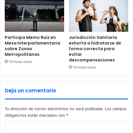
u
i
r
n
a
o
n
s
t
p
e
o
Participa Memo Ruiz en
Jurisdicción Sanitaria
2
r
Mesa Interparlamentaria
exhorta a hidratarse de
0
sobre Zonas
forma correcta para
b
Metropolitanas
evitar
2
a
descompensaciones
5
s
16 horas hace
u
16 horas hace
r
e
r
Deja un comentario
o
c
l
Tu dirección de correo electrónico no será publicada.
Los campos
a
obligatorios están marcados con
*
n
d
C
e