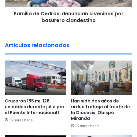
d
e
e
n
Familia de Cedros: denuncian a vecinos por
C
t
basurero clandestino
e
e
d
s
r
v
o
Articulos relacionados
i
s
a
:
l
d
e
e
s
n
e
u
n
n
T
c
o
i
Cruzaron 185 mil 126
Han sido dos años de
r
a
unidades durante julio por
arduo trabajo al frente de
r
n
el Puente Internacional II
la Diócesis: Obispo
e
a
Miranda
15 horas hace
ó
v
16 horas hace
n
e
d
c