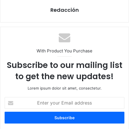
Redacción
With Product You Purchase
Subscribe to our mailing list
to get the new updates!
Lorem ipsum dolor sit amet, consectetur.
E
n
t
e
r