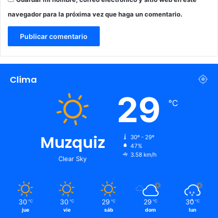
navegador para la próxima vez que haga un comentario.
Clima
29
℃
Muzquiz
30º - 29º
47%
3.58 km/h
Clear Sky
30
30
29
29
30
℃
℃
℃
℃
℃
jue
vie
sáb
dom
lun