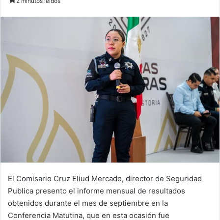
2 minutos leidos
n
d
a
n
e
m
a
i
l
El Comisario Cruz Eliud Mercado, director de Seguridad
Publica presento el informe mensual de resultados
obtenidos durante el mes de septiembre en la
Conferencia Matutina, que en esta ocasión fue