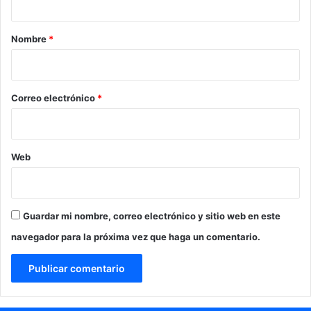
o
r
a
d
e
r
Nombre
*
e
z
N
i
i
o
g
*
r
Correo electrónico
*
i
s
Web
Guardar mi nombre, correo electrónico y sitio web en este
navegador para la próxima vez que haga un comentario.