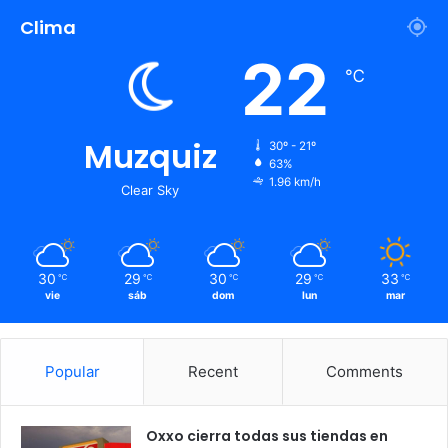
Clima
22
℃
Muzquiz
30º - 21º
63%
1.96 km/h
Clear Sky
30
29
30
29
33
℃
℃
℃
℃
℃
vie
sáb
dom
lun
mar
Popular
Recent
Comments
Oxxo cierra todas sus tiendas en