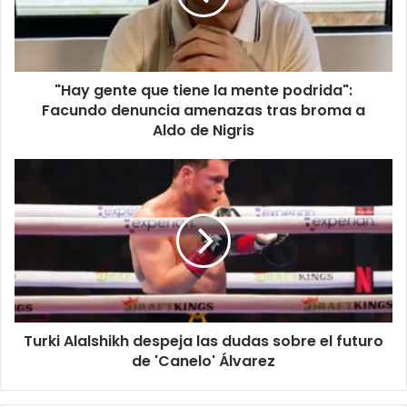
i
e
l
n
a
t
d
e
d
"Hay gente que tiene la mente podrida":
q
r
Facundo denuncia amenazas tras broma a
u
e
e
Aldo de Nigris
s
t
s
i
T
e
u
n
r
e
k
l
i
a
A
m
l
e
a
n
l
t
Turki Alalshikh despeja las dudas sobre el futuro
s
e
de 'Canelo' Álvarez
h
p
i
o
k