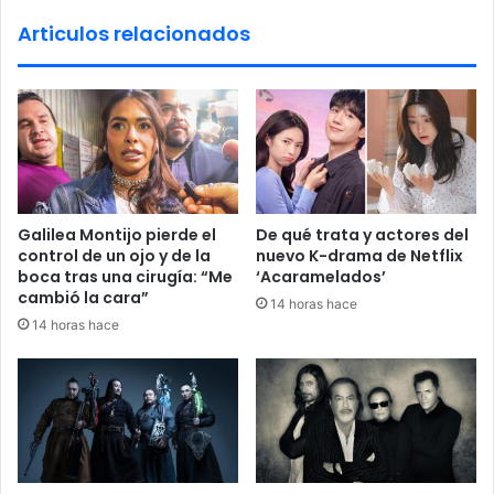
d
h
Articulos relacionados
r
d
i
e
d
s
a
p
"
e
:
j
F
a
a
l
c
a
Galilea Montijo pierde el
De qué trata y actores del
u
s
control de un ojo y de la
nuevo K-drama de Netflix
n
d
boca tras una cirugía: “Me
‘Acaramelados’
d
u
cambió la cara”
14 horas hace
o
d
14 horas hace
d
a
e
s
n
s
u
o
n
b
c
r
i
e