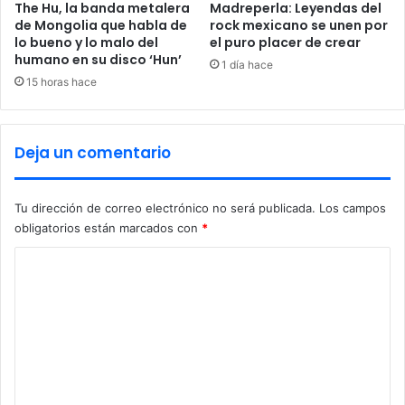
a
e
The Hu, la banda metalera
Madreperla: Leyendas del
a
l
de Mongolia que habla de
rock mexicano se unen por
m
lo bueno y lo malo del
el puro placer de crear
f
e
humano en su disco ‘Hun’
u
1 día hace
n
t
15 horas hace
a
u
z
r
a
o
Deja un comentario
s
d
t
e
r
'
Tu dirección de correo electrónico no será publicada.
Los campos
a
C
obligatorios están marcados con
*
s
a
b
n
C
r
e
o
o
l
m
o
m
a
'
e
a
Á
A
l
n
l
v
t
d
a