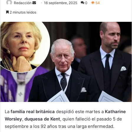
Redacción
S
16 septiembre, 2025
0
54
e
2 minutos leidos
n
d
a
n
e
m
a
i
l
La
familia real británica
despidió este martes a
Katharine
Worsley
,
duquesa de Kent
, quien falleció el pasado 5 de
septiembre a los 92 años tras una larga enfermedad.