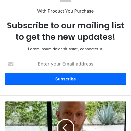
With Product You Purchase
Subscribe to our mailing list
to get the new updates!
Lorem ipsum dolor sit amet, consectetur.
E
n
t
e
r
y
o
u
"
r
H
E
a
m
y
a
g