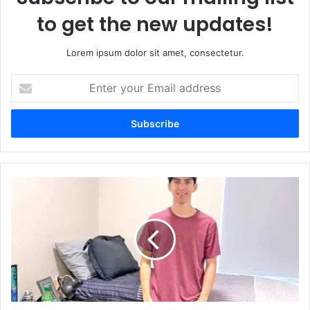
to get the new updates!
Lorem ipsum dolor sit amet, consectetur.
E
n
t
e
r
y
o
u
T
r
y
E
l
m
e
a
r
i
R
l
o
a
b
d
i