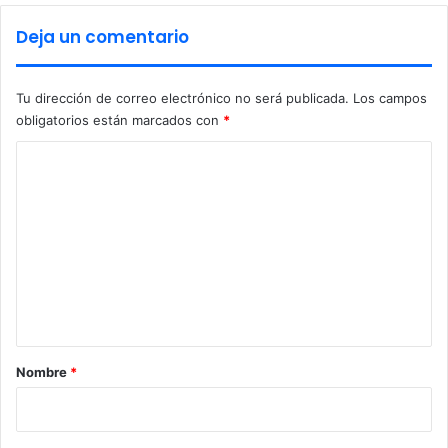
s
Deja un comentario
e
n
e
Tu dirección de correo electrónico no será publicada.
Los campos
l
obligatorios están marcados con
*
M
e
C
s
d
o
e
m
l
e
T
e
n
s
t
t
a
a
m
r
Nombre
*
e
n
i
t
o
o