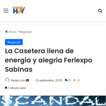
Menu
B
Inicio
/
Regional
Regional
La Casetera llena de
energía y alegría Feriexpo
Sabinas
Redacción
S
15 septiembre, 2025
0
39
e
1 minuto leido
n
d
a