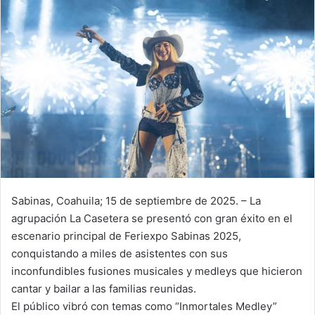
n
e
m
a
i
l
Sabinas, Coahuila; 15 de septiembre de 2025. – La
agrupación La Casetera se presentó con gran éxito en el
escenario principal de Feriexpo Sabinas 2025,
conquistando a miles de asistentes con sus
inconfundibles fusiones musicales y medleys que hicieron
cantar y bailar a las familias reunidas.
El público vibró con temas como “Inmortales Medley”