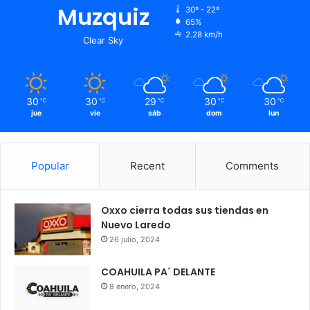
Muzquiz
30º - 22º
65%
2.28 km/h
Clear Sky
30
30
29
30
30
℃
℃
℃
℃
℃
jue
vie
sáb
dom
lun
Popular
Recent
Comments
Oxxo cierra todas sus tiendas en
Nuevo Laredo
26 julio, 2024
COAHUILA PA´ DELANTE
8 enero, 2024