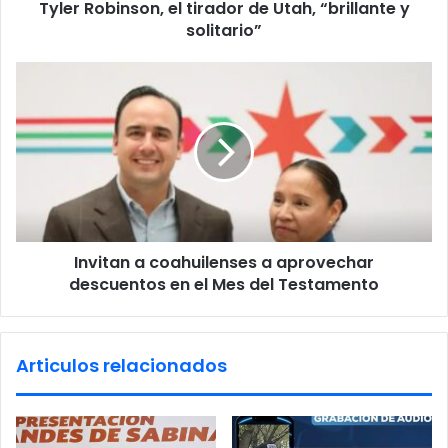
d
Tyler Robinson, el tirador de Utah, “brillante y
n
r
solitario”
s
e
o
s
n
I
s
,
n
e
v
l
i
t
t
i
a
r
n
a
a
d
c
o
Invitan a coahuilenses a aprovechar
o
r
descuentos en el Mes del Testamento
a
d
h
e
u
U
i
Articulos relacionados
t
l
a
e
h
n
,
s