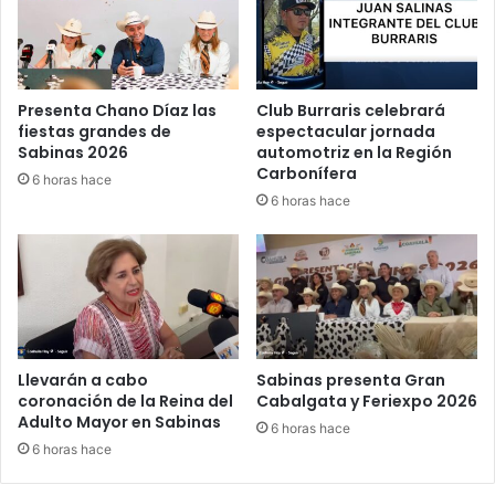
“
e
b
s
r
a
i
a
l
p
Presenta Chano Díaz las
Club Burraris celebrará
l
r
fiestas grandes de
espectacular jornada
a
o
Sabinas 2026
automotriz en la Región
n
v
Carbonífera
6 horas hace
t
e
6 horas hace
e
c
y
h
s
a
o
r
l
d
i
e
t
s
a
c
Llevarán a cabo
Sabinas presenta Gran
r
u
coronación de la Reina del
Cabalgata y Feriexpo 2026
i
Adulto Mayor en Sabinas
e
6 horas hace
o
n
6 horas hace
”
t
o