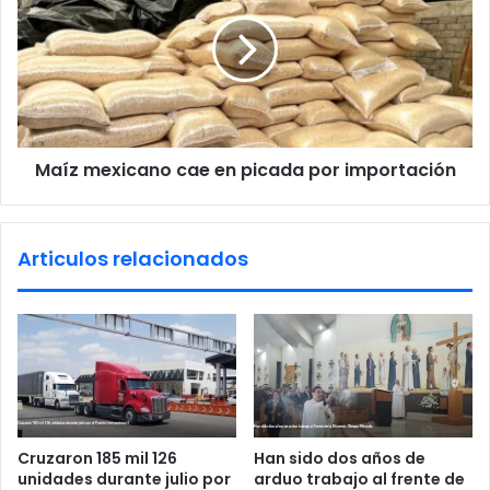
s
n
í
S
z
a
m
b
e
i
x
n
i
a
c
Maíz mexicano cae en picada por importación
s
a
n
o
c
Articulos relacionados
a
e
e
n
p
i
c
a
d
Cruzaron 185 mil 126
Han sido dos años de
a
unidades durante julio por
arduo trabajo al frente de
p