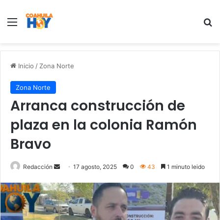
Menu
B
Inicio
/
Zona Norte
Zona Norte
Arranca construcción de
plaza en la colonia Ramón
Bravo
Redacción
S
17 agosto, 2025
0
43
1 minuto leido
e
n
d
a