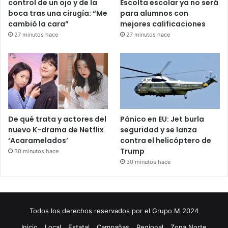
control de un ojo y de la
Escolta escolar ya no será
boca tras una cirugía: “Me
para alumnos con
cambió la cara”
mejores calificaciones
27 minutos hace
27 minutos hace
De qué trata y actores del
Pánico en EU: Jet burla
nuevo K-drama de Netflix
seguridad y se lanza
‘Acaramelados’
contra el helicóptero de
Trump
30 minutos hace
30 minutos hace
Todos los derechos reservados por el Grupo M 2024
Inicio
Local
Estatal
Campañas
Regional
Zona Norte