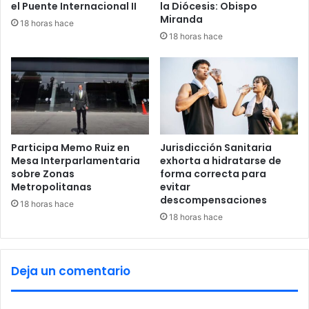
el Puente Internacional II
la Diócesis: Obispo
o
Miranda
18 horas hace
r
18 horas hace
i
m
p
o
r
t
a
c
Participa Memo Ruiz en
Jurisdicción Sanitaria
i
Mesa Interparlamentaria
exhorta a hidratarse de
sobre Zonas
forma correcta para
ó
Metropolitanas
evitar
n
descompensaciones
18 horas hace
18 horas hace
Deja un comentario