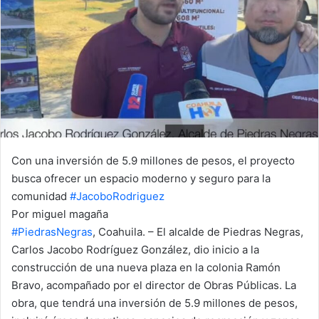
n
e
m
a
i
l
Con una inversión de 5.9 millones de pesos, el proyecto
busca ofrecer un espacio moderno y seguro para la
comunidad
#JacoboRodriguez
Por miguel magaña
#PiedrasNegras
, Coahuila. – El alcalde de Piedras Negras,
Carlos Jacobo Rodríguez González, dio inicio a la
construcción de una nueva plaza en la colonia Ramón
Bravo, acompañado por el director de Obras Públicas. La
obra, que tendrá una inversión de 5.9 millones de pesos,