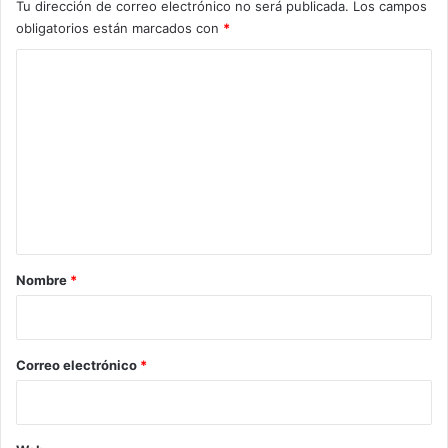
Tu dirección de correo electrónico no será publicada.
Los campos
obligatorios están marcados con
*
C
o
m
e
n
t
a
r
Nombre
*
i
o
*
Correo electrónico
*