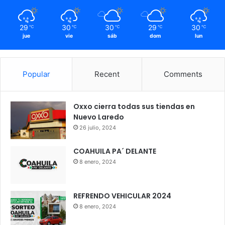
29
30
30
29
30
℃
℃
℃
℃
℃
jue
vie
sáb
dom
lun
Popular
Recent
Comments
Oxxo cierra todas sus tiendas en
Nuevo Laredo
26 julio, 2024
COAHUILA PA´ DELANTE
8 enero, 2024
REFRENDO VEHICULAR 2024
8 enero, 2024