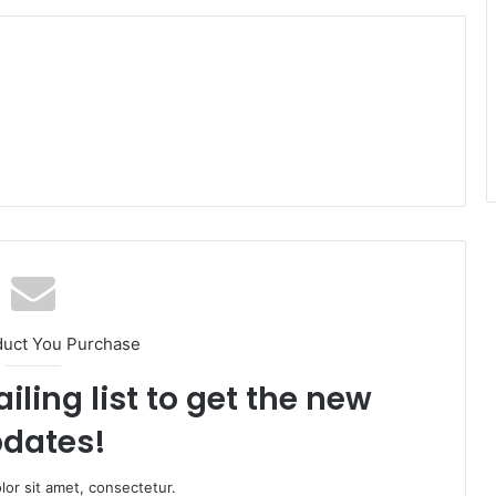
duct You Purchase
iling list to get the new
dates!
or sit amet, consectetur.