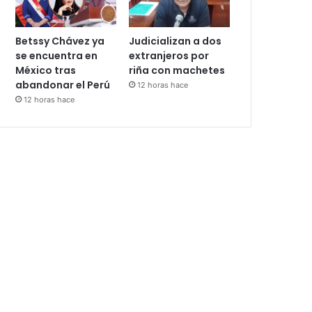
Betssy Chávez ya
Judicializan a dos
se encuentra en
extranjeros por
México tras
riña con machetes
abandonar el Perú
12 horas hace
12 horas hace