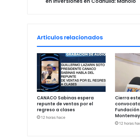
i
en inversiones en Coahuila: Manolo
s
ó
n
d
e
A
Articulos relacionados
r
i
s
t
o
n
s
u
m
CANACO Sabinas espera
Cierra este
a
repunte de ventas por el
convocator
m
regreso a clases
Fundación L
o
Montemay
12 horas hace
s
12 horas ha
$
1
5