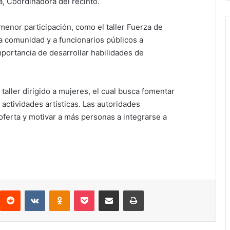
a, Coordinadora del recinto.
 menor participación, como el taller Fuerza de
 la comunidad y a funcionarios públicos a
mportancia de desarrollar habilidades de
aller dirigido a mujeres, el cual busca fomentar
n actividades artísticas. Las autoridades
oferta y motivar a más personas a integrarse a
Reddit
VKontakte
Odnoklassniki
Pocket
Compartir via email
Print