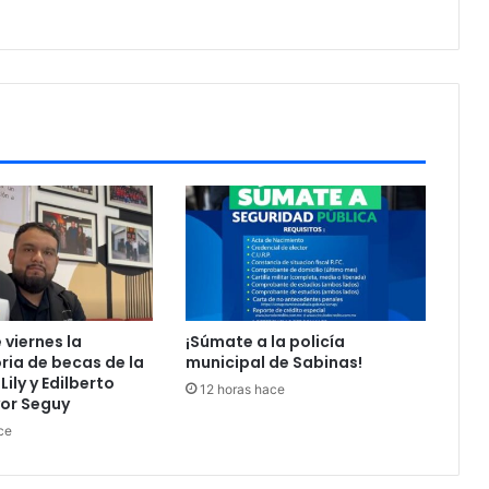
a
a
j
ó
v
e
n
e
s
a
s
e
g
u
r
 viernes la
¡Súmate a la policía
a
ia de becas de la
municipal de Sabinas!
d
ily y Edilberto
a
12 horas hace
or Seguy
s
ce
e
n
c