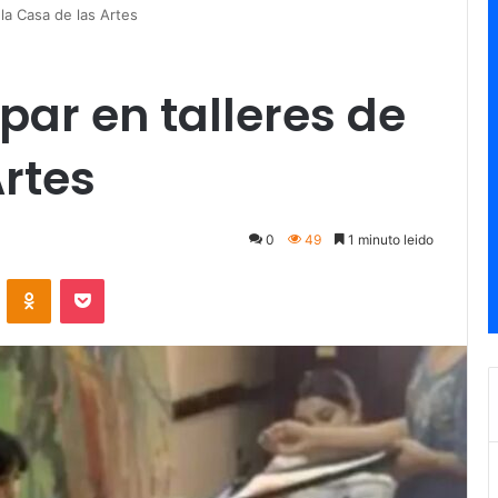
 la Casa de las Artes
ipar en talleres de
Artes
0
49
1 minuto leido
ontakte
Odnoklassniki
Pocket