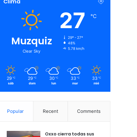
Clima
27
℃
Muzquiz
29º - 27º
48%
5.78 km/h
Clear Sky
29
29
30
33
33
℃
℃
℃
℃
℃
sáb
dom
lun
mar
mié
Popular
Recent
Comments
Oxxo cierra todas sus