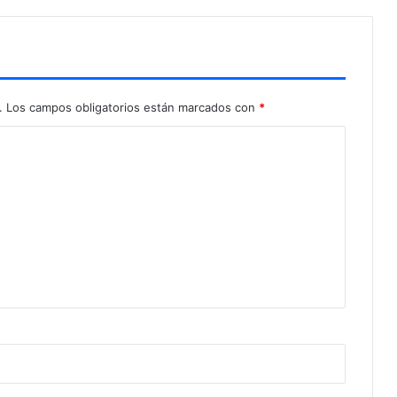
a
t
e
o
.
Los campos obligatorios están marcados con
*