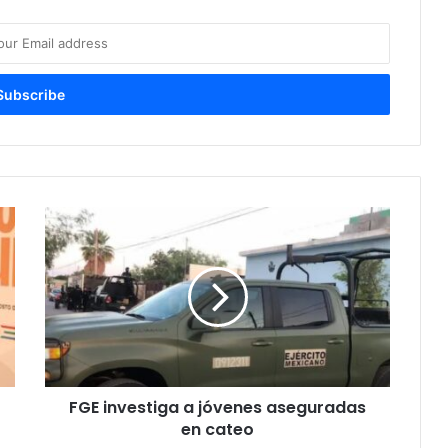
F
G
E
i
n
v
e
s
t
FGE investiga a jóvenes aseguradas
i
en cateo
g