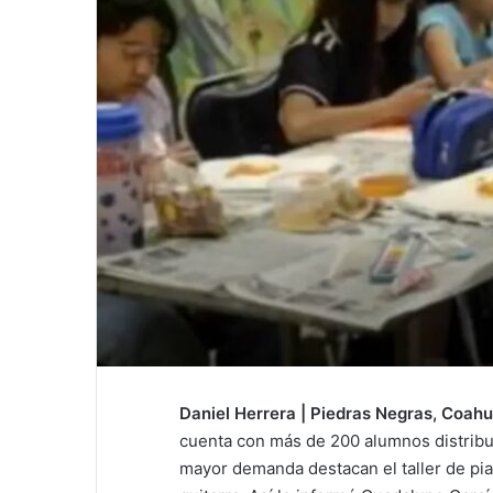
l
Daniel Herrera | Piedras Negras, Coahui
cuenta con más de 200 alumnos distribui
mayor demanda destacan el taller de pian