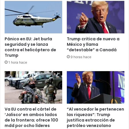
3
m
e
t
e
A
M
Pánico en EU: Jet burla
Trump critica de nuevo a
L
seguridad y se lanza
México y llama
O
contra el helicóptero de
“detestable” a Canadá
c
Trump
9 horas hace
o
1 hora hace
n
t
r
a
j
u
e
c
Va EU contra el cártel de
“Al vencedor le pertenecen
e
‘Jalisco’ en ambos lados
las riquezas”: Trump
de la frontera; ofrece 100
justifica extracción de
s
mdd por ocho líderes
petróleo venezolano
a