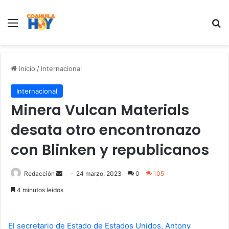
Menu
B
Inicio
/
Internacional
Internacional
Minera Vulcan Materials
desata otro encontronazo
con Blinken y republicanos
Redacción
S
24 marzo, 2023
0
105
e
4 minutos leidos
n
d
a
El secretario de Estado de Estados Unidos, Antony