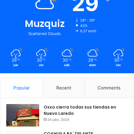
29
Muzquiz
29º - 29º
42%
6.37 km/h
Scattered Clouds
29
30
30
29
30
℃
℃
℃
℃
℃
jue
vie
sáb
dom
lun
Popular
Recent
Comments
Oxxo cierra todas sus tiendas en
Nuevo Laredo
26 julio, 2024
COAHUILA PA´ DELANTE