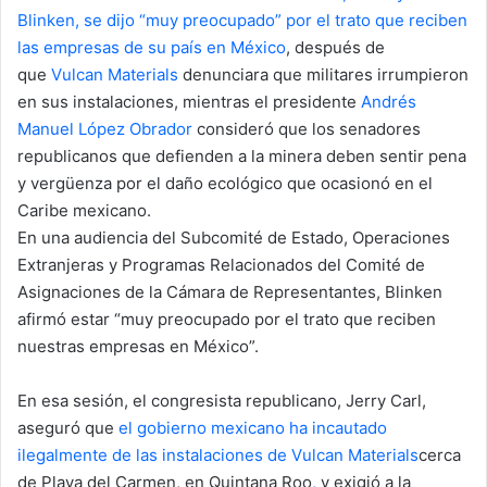
n
Blinken, se dijo “muy preocupado” por el trato que reciben
e
las empresas de su país en México
, después de
m
que
Vulcan Materials
denunciara que militares irrumpieron
a
en sus instalaciones, mientras el presidente
Andrés
i
Manuel López Obrador
consideró que los senadores
l
republicanos que defienden a la minera deben sentir pena
y vergüenza por el daño ecológico que ocasionó en el
Caribe mexicano.
En una audiencia del Subcomité de Estado, Operaciones
Extranjeras y Programas Relacionados del Comité de
Asignaciones de la Cámara de Representantes, Blinken
afirmó estar “muy preocupado por el trato que reciben
nuestras empresas en México”.
En esa sesión, el congresista republicano, Jerry Carl,
aseguró que
el gobierno mexicano ha incautado
ilegalmente de las instalaciones de Vulcan Materials
cerca
de Playa del Carmen, en Quintana Roo
,
y exigió a la