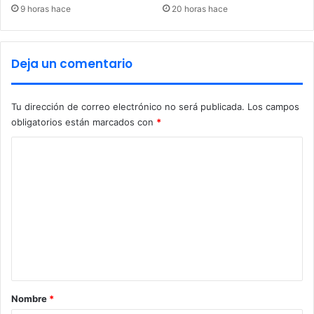
s
9 horas hace
20 horas hace
e
g
u
Deja un comentario
r
a
n
Tu dirección de correo electrónico no será publicada.
Los campos
d
obligatorios están marcados con
*
o
q
C
u
o
e
e
m
s
e
t
á
n
n
t
“
m
a
a
r
Nombre
*
l