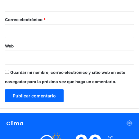
i
e
a
o
d
*
Correo electrónico
*
o
s
”
Web
Guardar mi nombre, correo electrónico y sitio web en este
navegador para la próxima vez que haga un comentario.
Clima
℃