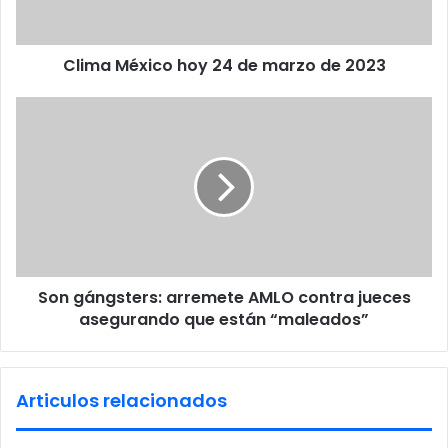
é
a
x
d
i
d
Clima México hoy 24 de marzo de 2023
c
r
o
e
h
S
s
o
o
s
y
n
2
g
4
á
d
n
e
g
m
s
a
t
Son gángsters: arremete AMLO contra jueces
r
e
z
asegurando que están “maleados”
r
o
s
d
:
e
a
Articulos relacionados
2
r
0
r
2
e