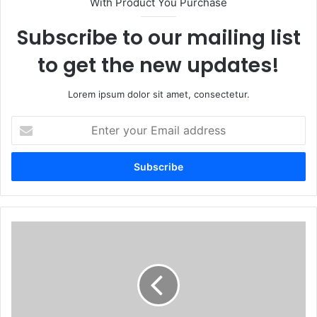
With Product You Purchase
Subscribe to our mailing list
to get the new updates!
Lorem ipsum dolor sit amet, consectetur.
E
n
t
e
r
y
o
u
C
r
l
E
i
m
m
a
a
i
M
l