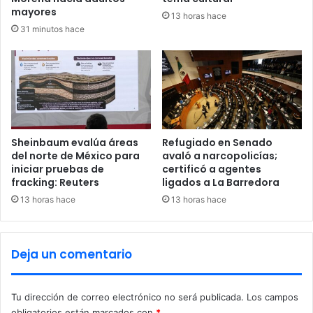
h
mayores
13 horas hace
i
31 minutos hace
d
r
a
n
t
e
d
e
Sheinbaum evalúa áreas
Refugiado en Senado
i
del norte de México para
avaló a narcopolicías;
iniciar pruebas de
certificó a agentes
n
fracking: Reuters
ligados a La Barredora
c
e
13 horas hace
13 horas hace
n
d
i
Deja un comentario
o
s
Tu dirección de correo electrónico no será publicada.
Los campos
obligatorios están marcados con
*