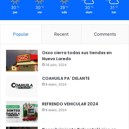
30
30
29
30
31
℃
℃
℃
℃
℃
jue
vie
sáb
dom
lun
Popular
Recent
Comments
Oxxo cierra todas sus tiendas en
Nuevo Laredo
26 julio, 2024
COAHUILA PA´ DELANTE
8 enero, 2024
REFRENDO VEHICULAR 2024
8 enero, 2024