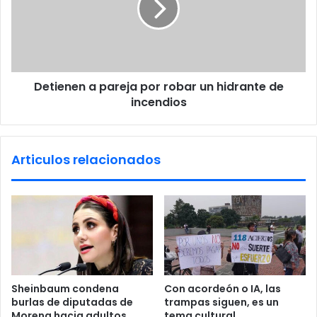
e
n
e
n
a
Detienen a pareja por robar un hidrante de
p
incendios
a
r
e
j
Articulos relacionados
a
p
o
r
r
o
b
a
r
Sheinbaum condena
Con acordeón o IA, las
u
burlas de diputadas de
trampas siguen, es un
n
Morena hacia adultos
tema cultural