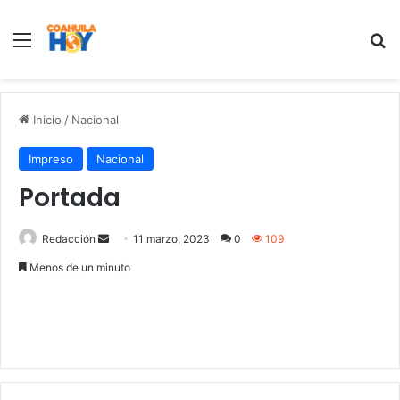
Menu
B
Inicio
/
Nacional
Impreso
Nacional
Portada
Redacción
S
11 marzo, 2023
0
109
e
Menos de un minuto
n
d
a
n
e
m