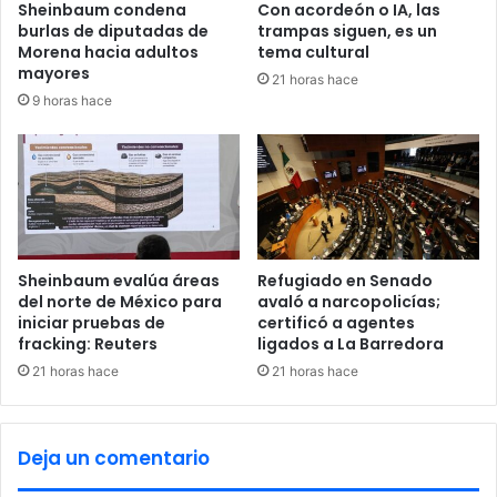
Sheinbaum condena
Con acordeón o IA, las
e
burlas de diputadas de
trampas siguen, es un
l
Morena hacia adultos
tema cultural
e
mayores
21 horas hace
n
9 horas hace
E
l
S
a
l
v
a
d
Sheinbaum evalúa áreas
Refugiado en Senado
o
del norte de México para
avaló a narcopolicías;
r
iniciar pruebas de
certificó a agentes
fracking: Reuters
ligados a La Barredora
21 horas hace
21 horas hace
Deja un comentario