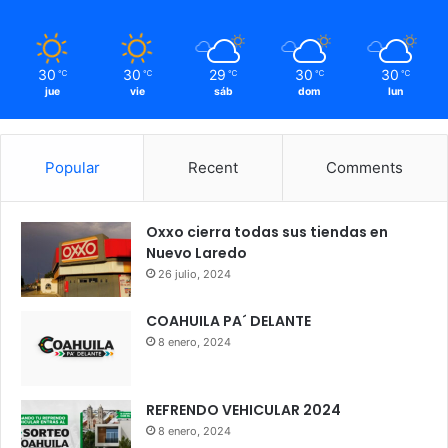
30
30
29
30
30
℃
℃
℃
℃
℃
jue
vie
sáb
dom
lun
Popular
Recent
Comments
Oxxo cierra todas sus tiendas en
Nuevo Laredo
26 julio, 2024
COAHUILA PA´ DELANTE
8 enero, 2024
REFRENDO VEHICULAR 2024
8 enero, 2024