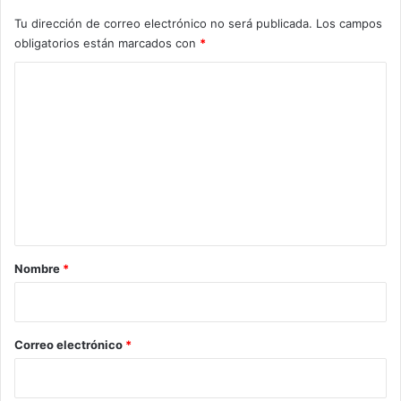
Tu dirección de correo electrónico no será publicada.
Los campos
obligatorios están marcados con
*
C
o
m
e
n
t
a
r
Nombre
*
i
o
*
Correo electrónico
*