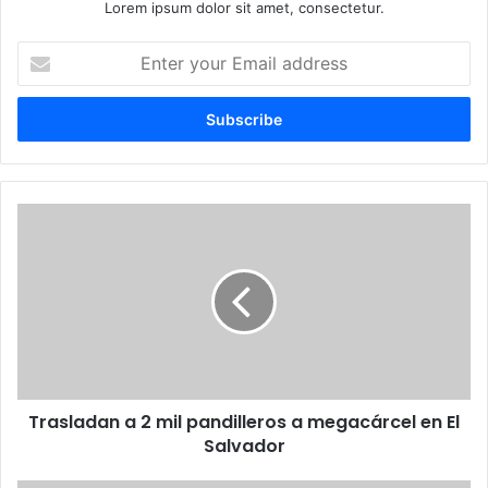
Lorem ipsum dolor sit amet, consectetur.
E
n
t
e
r
y
o
u
T
r
r
E
a
m
s
a
l
i
a
l
d
a
a
d
n
d
Trasladan a 2 mil pandilleros a megacárcel en El
a
r
Salvador
2
e
m
s