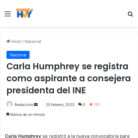
Menu
B
Inicio
/
Nacional
Nacional
Carla Humphrey se registra
como aspirante a consejera
presidenta del INE
Redacción
S
25 febrero, 2023
0
110
e
Menos de un minuto
n
d
a
Carla Humphrey
se registró a la nueva convocatoria para