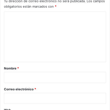
Tu dirección de correo electrónico no será publicada.
Los campos
obligatorios están marcados con
*
C
o
m
e
n
t
a
r
Nombre
*
i
o
*
Correo electrónico
*