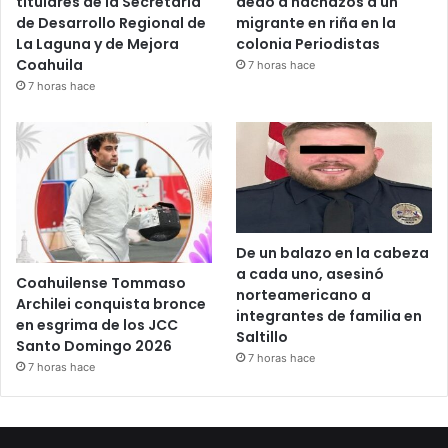
titulares de la Secretaría
dedo a hachazos a un
de Desarrollo Regional de
migrante en riña en la
La Laguna y de Mejora
colonia Periodistas
Coahuila
7 horas hace
7 horas hace
De un balazo en la cabeza
a cada uno, asesinó
Coahuilense Tommaso
norteamericano a
Archilei conquista bronce
integrantes de familia en
en esgrima de los JCC
Saltillo
Santo Domingo 2026
7 horas hace
7 horas hace