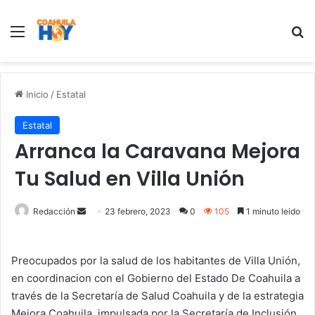
Menu
B
Inicio
/
Estatal
Estatal
Arranca la Caravana Mejora
Tu Salud en Villa Unión
Redacción
S
23 febrero, 2023
0
105
1 minuto leido
e
n
Preocupados por la salud de los habitantes de Villa Unión,
d
en coordinacion con el Gobierno del Estado De Coahuila a
a
través de la Secretaría de Salud Coahuila y de la estrategia
n
Mejora Coahuila, impulsada por la Secretaría de Inclusión
e