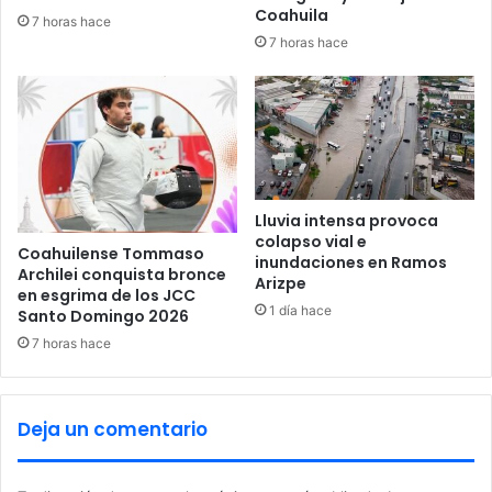
y
a
Coahuila
7 horas hace
e
H
7 horas hace
c
N
t
I
o
s
Lluvia intensa provoca
colapso vial e
Coahuilense Tommaso
inundaciones en Ramos
Archilei conquista bronce
Arizpe
en esgrima de los JCC
1 día hace
Santo Domingo 2026
7 horas hace
Deja un comentario