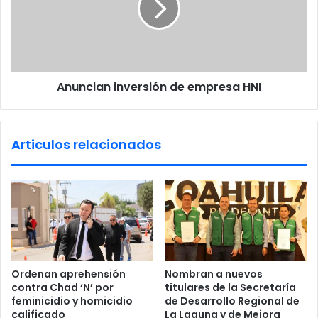
e
c
g
i
r
a
a
n
s
i
p
Anuncian inversión de empresa HNI
n
r
v
e
e
p
r
Articulos relacionados
a
s
r
i
a
ó
n
n
u
d
e
e
v
e
o
m
s
p
Ordenan aprehensión
Nombran a nuevos
p
r
contra Chad ‘N’ por
titulares de la Secretaría
r
e
feminicidio y homicidio
de Desarrollo Regional de
o
s
calificado
La Laguna y de Mejora