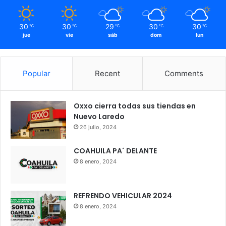
30
30
29
30
30
℃
℃
℃
℃
℃
jue
vie
sáb
dom
lun
Popular
Recent
Comments
Oxxo cierra todas sus tiendas en
Nuevo Laredo
26 julio, 2024
COAHUILA PA´ DELANTE
8 enero, 2024
REFRENDO VEHICULAR 2024
8 enero, 2024