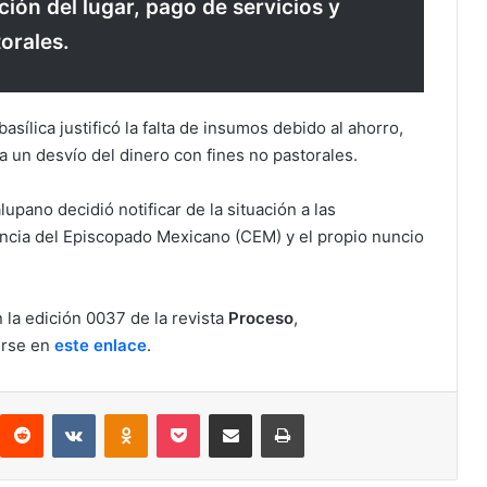
ción del lugar, pago de servicios y
torales.
sílica justificó la falta de insumos debido al ahorro,
 un desvío del dinero con fines no pastorales.
upano decidió notificar de la situación a las
rencia del Episcopado Mexicano (CEM) y el propio nuncio
 la edición 0037 de la revista
Proceso
,
irse en
este enlace
.
Reddit
VKontakte
Odnoklassniki
Pocket
Compartir via email
Print