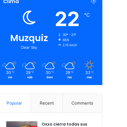
Clima
22
℃
Muzquiz
30º - 21º
66%
2.15 km/h
Clear Sky
30
29
30
29
33
℃
℃
℃
℃
℃
vie
sáb
dom
lun
mar
Popular
Recent
Comments
Oxxo cierra todas sus