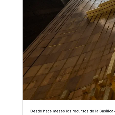
a
i
l
Desde hace meses los recursos de la Basílica 