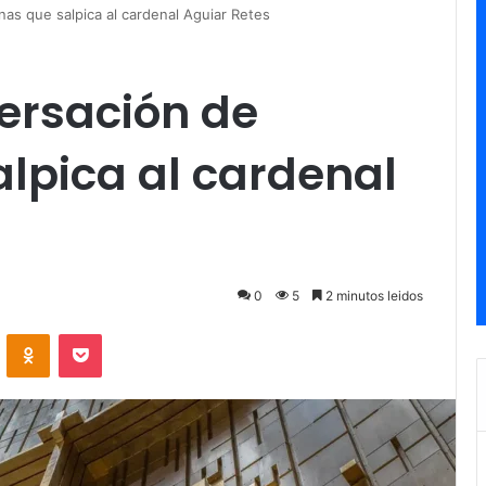
nas que salpica al cardenal Aguiar Retes
ersación de
lpica al cardenal
0
5
2 minutos leidos
ontakte
Odnoklassniki
Pocket