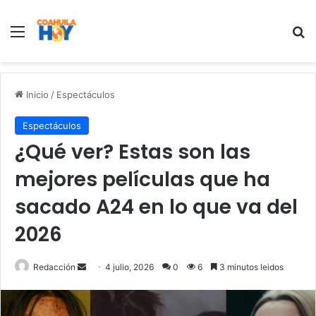
Menu
B
Inicio
/
Espectáculos
Espectáculos
¿Qué ver? Estas son las
mejores películas que ha
sacado A24 en lo que va del
2026
Redacción
S
4 julio, 2026
0
6
3 minutos leidos
e
n