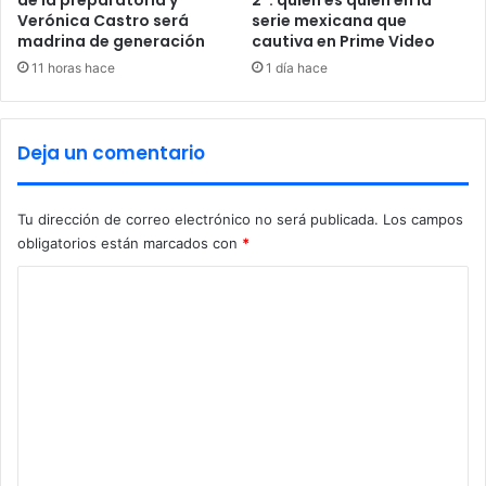
Verónica Castro será
serie mexicana que
s
madrina de generación
cautiva en Prime Video
t
r
11 horas hace
1 día hace
e
a
m
Deja un comentario
i
n
g
Tu dirección de correo electrónico no será publicada.
Los campos
?
obligatorios están marcados con
*
C
o
m
e
n
t
a