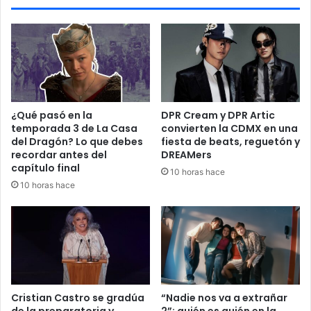
a
o
'
s
T
p
a
r
l
o
a
g
'
r
R
a
⁠¿Qué pasó en la
DPR Cream y DPR Artic
a
m
temporada 3 de La Casa
convierten la CDMX en una
n
a
del Dragón? Lo que debes
fiesta de beats, reguetón y
g
s
recordar antes del
DREAMers
e
d
capítulo final
10 horas hace
l
e
10 horas hace
B
o
b
R
o
s
s
e
Cristian Castro se gradúa
“Nadie nos va a extrañar
de la preparatoria y
2”: quién es quién en la
n