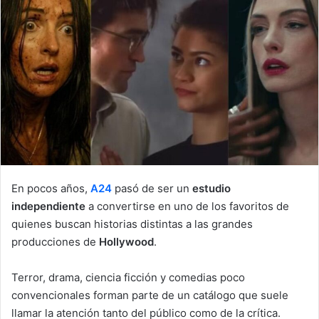
d
a
n
e
m
a
i
l
En pocos años,
A24
pasó de ser un
estudio
independiente
a convertirse en uno de los favoritos de
quienes buscan historias distintas a las grandes
producciones de
Hollywood
.
Terror, drama, ciencia ficción y comedias poco
convencionales forman parte de un catálogo que suele
llamar la atención tanto del público como de la crítica.