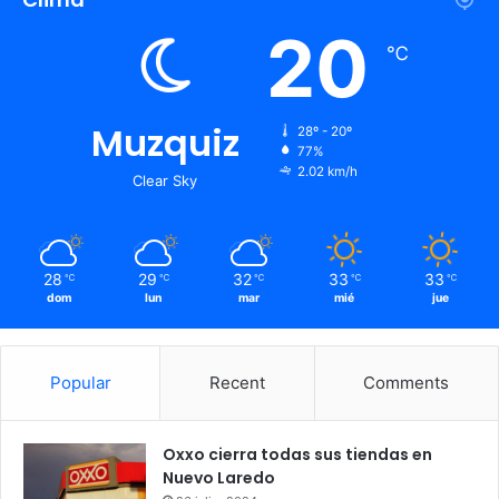
20
℃
Muzquiz
28º - 20º
77%
2.02 km/h
Clear Sky
28
29
32
33
33
℃
℃
℃
℃
℃
dom
lun
mar
mié
jue
Popular
Recent
Comments
Oxxo cierra todas sus tiendas en
Nuevo Laredo