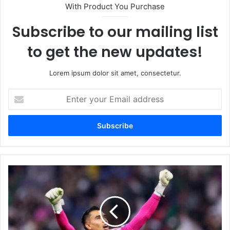
With Product You Purchase
Subscribe to our mailing list
to get the new updates!
Lorem ipsum dolor sit amet, consectetur.
E
n
t
e
r
y
o
u
F
r
I
E
F
m
A
a
l
i
a