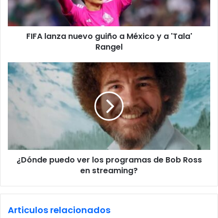
l
n
a
z
d
a
d
FIFA lanza nuevo guiño a México y a 'Tala'
n
r
Rangel
u
e
e
s
v
¿
s
o
D
g
ó
u
n
i
d
ñ
e
o
p
a
u
M
e
é
¿Dónde puedo ver los programas de Bob Ross
d
x
en streaming?
o
i
v
c
e
o
r
Articulos relacionados
y
l