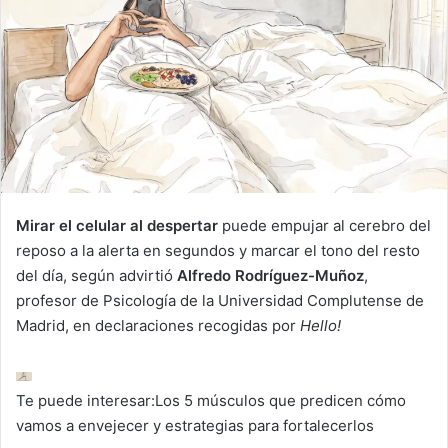
n
e
m
a
i
l
Mirar el celular al despertar
puede empujar al cerebro del
reposo a la alerta en segundos y marcar el tono del resto
del día, según advirtió
Alfredo Rodríguez-Muñoz
,
profesor de Psicología de la Universidad Complutense de
Madrid, en declaraciones recogidas por
Hello!
Te puede interesar:
Los 5 músculos que predicen cómo
vamos a envejecer y estrategias para fortalecerlos