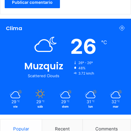
Clima
26
℃
Muzquiz
26º - 26º
48%
3.72 km/h
Scattered Clouds
29
29
29
31
32
℃
℃
℃
℃
℃
vie
sáb
dom
lun
mar
Popular
Recent
Comments