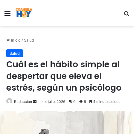
Menu
B
Inicio
/
Salud
Salud
Cuál es el hábito simple al
despertar que eleva el
estrés, según un psicólogo
Redacción
S
4 julio, 2026
0
6
4 minutos leidos
e
n
d
a