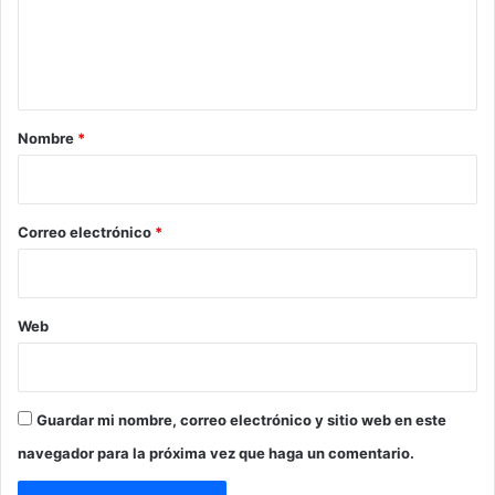
l
l
n
e
t
c
i
a
d
r
Nombre
*
o
s
i
o
*
Correo electrónico
*
Web
Guardar mi nombre, correo electrónico y sitio web en este
navegador para la próxima vez que haga un comentario.