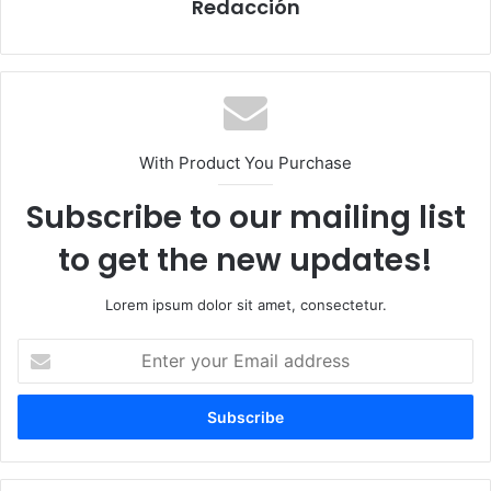
Redacción
With Product You Purchase
Subscribe to our mailing list
to get the new updates!
Lorem ipsum dolor sit amet, consectetur.
E
n
t
e
r
y
o