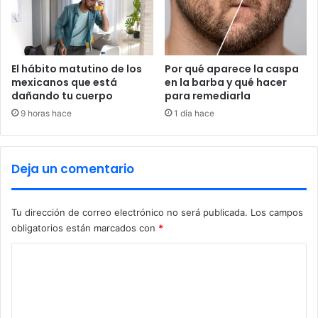
m
u
i
s
n
t
g
o
?
d
El hábito matutino de los
Por qué aparece la caspa
i
mexicanos que está
en la barba y qué hacer
dañando tu cuerpo
para remediarla
a
d
9 horas hace
1 día hace
e
l
I
Deja un comentario
C
E
;
Tu dirección de correo electrónico no será publicada.
Los campos
v
obligatorios están marcados con
*
a
n
C
1
6
o
f
m
a
e