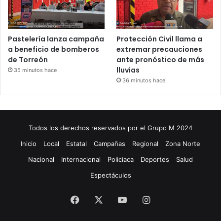
Pastelería lanza campaña
Protección Civil llama a
a beneficio de bomberos
extremar precauciones
de Torreón
ante pronóstico de más
lluvias
35 minutos hace
36 minutos hace
Todos los derechos reservados por el Grupo M 2024
Inicio
Local
Estatal
Campañas
Regional
Zona Norte
Nacional
Internacional
Policiaca
Deportes
Salud
Espectáculos
Facebook
X
YouTube
Instagram