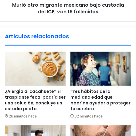
r
Murió otro migrante mexicano bajo custodia
m
a
del ICE; van 16 fallecidos
i
m
g
a
r
s
a
Articulos relacionados
d
n
e
t
B
e
o
m
b
e
R
x
o
i
s
c
s
a
¿Alergia al cacahuete? El
Tres hábitos de la
e
n
trasplante fecal podría ser
mediana edad que
n
o
una solución, concluye un
podrían ayudar a proteger
s
b
estudio piloto
tu cerebro
t
a
26 minutos hace
32 minutos hace
r
j
e
o
a
c